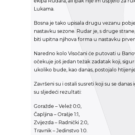
ekipa Rudara, ali ipak nije im uspjelo za
Lukama.
Bosna je tako upisala drugu vezanu pobjedu,
nastavku sezone. Rudar je, s druge strane
biti upitna njihova forma u nastavku prven
Naredno kolo Visočani će putovati u Banov
očekuje još jedan težak zadatak koji, sigur
ukoliko bude, kao danas, postojalo htijen
Završeni su i ostali susreti koji su se danas 
su sljedeći rezultati:
Goražde – Velež 0:0,
Čapljina – Orašje 1:1,
Zvijezda – Radnički 2:0,
Travnik – Jedinstvo 1:0.