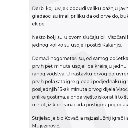
Derbi koji uvijek pobudi veliku pažnju jav
gledaoci su imali priliku da od prve do, bu
ekipe.
Nešto bolji su u ovom slučaju bili Visočani k
jednog koliko su uspjeli postići Kakanjci.
Domaći nogometaši su, od samog početka susr
prvih pet minuta uspjeli da kreiraju jednu
ranog vodstva. U nastavku prvog poluvrem
prvih pola sata igre gledali podjednaku igru
posljednjih 15-ak minuta prvog dijela Visoča
prilika gostima, a onda vješto iskoristili t
minut, iz kontranapada postignu pogodak
Strijelac je bio Kovač, a najzaslužniji igra
Mujezinović.