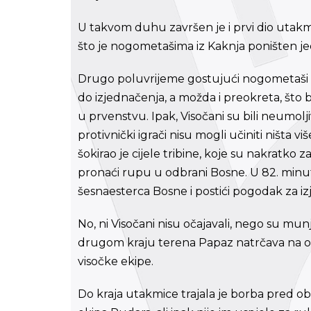
U takvom duhu završen je i prvi dio utakm
što je nogometašima iz Kaknja poništen j
Drugo poluvrijeme gostujući nogometaši ot
do izjednačenja, a možda i preokreta, št
u prvenstvu. Ipak, Visočani su bili neumoljiv
protivnički igrači nisu mogli učiniti ništa v
šokirao je cijele tribine, koje su nakratko 
pronaći rupu u odbrani Bosne. U 82. minut
šesnaesterca Bosne i postići pogodak za i
No, ni Visočani nisu očajavali, nego su mun
drugom kraju terena Papaz natrčava na od
visočke ekipe.
Do kraja utakmice trajala je borba pred ob