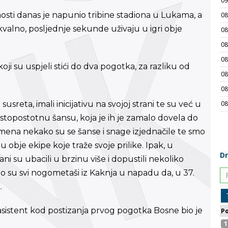
nosti danas je napunio tribine stadiona u Lukama, a
kvalno, posljednje sekunde uživaju u igri obje
oji su uspjeli stići do dva pogotka, za razliku od
eta, imali inicijativu na svojoj strani te su već u
 stopostotnu šansu, koja je ih je zamalo dovela do
ena nekako su se šanse i snage izjednačile te smo
 obje ekipe koje traže svoje prilike. Ipak, u
ni su ubacili u brzinu više i dopustili nekoliko
o što su svi nogometaši iz Kaknja u napadu da, u 37.
.
č i asistent kod postizanja prvog pogotka Bosne bio je