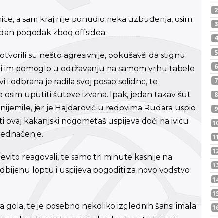
ice, a sam kraj nije ponudio neka uzbuđenja, osim
edan pogodak zbog offsidea.
vorili su nešto agresivnije, pokušavši da stignu
o bi im pomoglo u održavanju na samom vrhu tabele
i i odbrana je radila svoj posao solidno, te
iše osim uputiti šuteve izvana. Ipak, jedan takav šut
zanijemile, jer je Hajdarović u redovima Rudara uspio
i ovaj kakanjski nogometaš uspijeva doći na ivicu
zjednačenje.
jevito reagovali, te samo tri minute kasnije na
bijenu loptu i uspijeva pogoditi za novo vodstvo
a gola, te je posebno nekoliko izglednih šansi imala