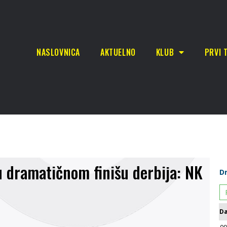
NASLOVNICA
AKTUELNO
KLUB
PRVI 
 u dramatičnom finišu derbija: NK