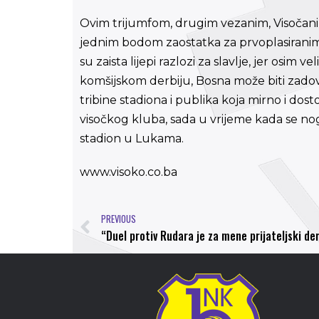
Ovim trijumfom, drugim vezanim, Visočani s
jednim bodom zaostatka za prvoplasiranim 
su zaista lijepi razlozi za slavlje, jer osim v
komšijskom derbiju, Bosna može biti zado
tribine stadiona i publika koja mirno i dos
visočkog kluba, sada u vrijeme kada se 
stadion u Lukama.
www.visoko.co.ba
PREVIOUS
“Duel protiv Rudara je za mene prijateljski de