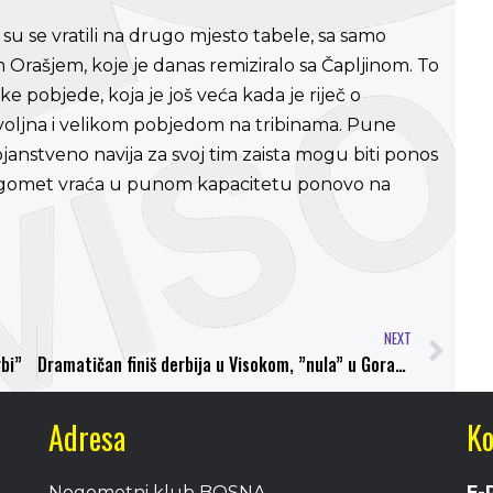
u se vratili na drugo mjesto tabele, sa samo
Orašjem, koje je danas remiziralo sa Čapljinom. To
elike pobjede, koja je još veća kada je riječ o
voljna i velikom pobjedom na tribinama. Pune
tojanstveno navija za svoj tim zaista mogu biti ponos
nogomet vraća u punom kapacitetu ponovo na
NEXT
rbi”
Dramatičan finiš derbija u Visokom, ”nula” u Goraždu, lider remizirao
Adresa
Ko
Nogometni klub BOSNA
E-