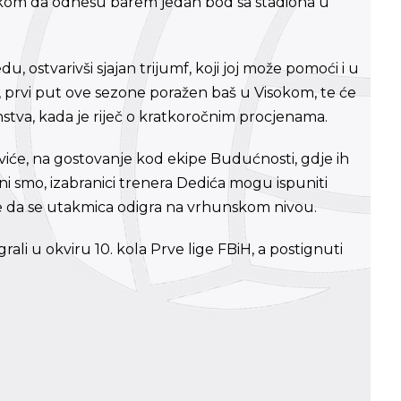
 rukom da odnesu barem jedan bod sa stadiona u
 ostvarivši sjajan trijumf, koji joj može pomoći i u
, prvi put ove sezone poražen baš u Visokom, te će
stva, kada je riječ o kratkoročnim procjenama.
iće, na gostovanje kod ekipe Budućnosti, gdje ih
ni smo, izabranici trenera Dedića mogu ispuniti
je da se utakmica odigra na vrhunskom nivou.
igrali u okviru 10. kola Prve lige FBiH, a postignuti