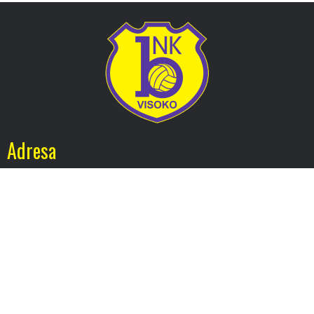
Adresa
Nogometni klub BOSNA
Stadion Luke, 71300 Visoko
Bosnia and Herzegovina
Kontakt