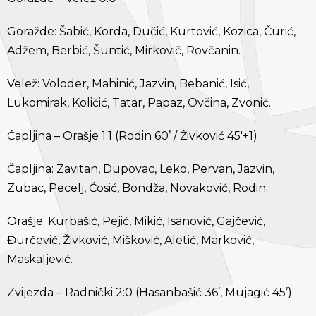
Goražde: Šabić, Korda, Dučić, Kurtović, Kozica, Čurić,
Adžem, Berbić, Šuntić, Mirkovič, Rovčanin.
Velež: Voloder, Mahinić, Jazvin, Bebanić, Isić,
Lukomirak, Količić, Tatar, Papaz, Ovčina, Zvonić.
Čapljina – Orašje 1:1 (Rodin 60’ / Živković 45'+1)
Čapljina: Zavitan, Dupovac, Leko, Pervan, Jazvin,
Zubac, Pecelj, Ćosić, Bondža, Novaković, Rodin.
Orašje: Kurbašić, Pejić, Mikić, Isanović, Gajčević,
Đurčević, Živković, Mišković, Aletić, Marković,
Maskaljević.
Zvijezda – Radnički 2:0 (Hasanbašić 36’, Mujagić 45’)