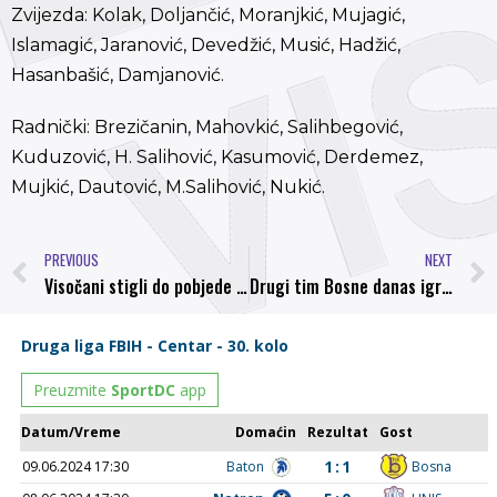
Zvijezda: Kolak, Doljančić, Moranjkić, Mujagić,
Islamagić, Jaranović, Devedžić, Musić, Hadžić,
Hasanbašić, Damjanović.
Radnički: Brezičanin, Mahovkić, Salihbegović,
Kuduzović, H. Salihović, Kasumović, Derdemez,
Mujkić, Dautović, M.Salihović, Nukić.
PREVIOUS
NEXT
Visočani stigli do pobjede u dramatičnom finišu derbija: NK Bosna – FK Rudar 2:1
Drugi tim Bosne danas igra protiv Čelika