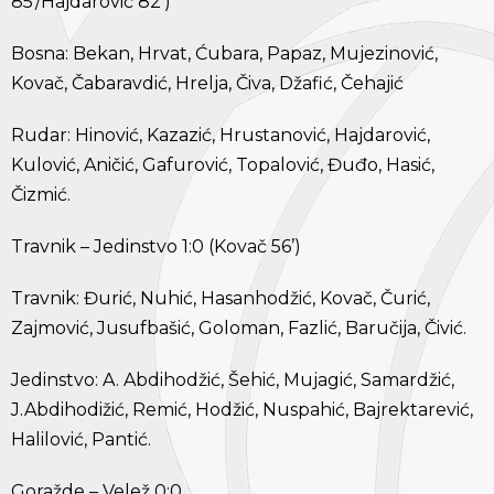
85'/Hajdarović 82’)
Bosna: Bekan, Hrvat, Ćubara, Papaz, Mujezinović,
Kovač, Čabaravdić, Hrelja, Čiva, Džafić, Čehajić
Rudar: Hinović, Kazazić, Hrustanović, Hajdarović,
Kulović, Aničić, Gafurović, Topalović, Đuđo, Hasić,
Čizmić.
Travnik – Jedinstvo 1:0 (Kovač 56’)
Travnik: Đurić, Nuhić, Hasanhodžić, Kovač, Čurić,
Zajmović, Jusufbašić, Goloman, Fazlić, Baručija, Čivić.
Jedinstvo: A. Abdihodžić, Šehić, Mujagić, Samardžić,
J.Abdihodižić, Remić, Hodžić, Nuspahić, Bajrektarević,
Halilović, Pantić.
Goražde – Velež 0:0