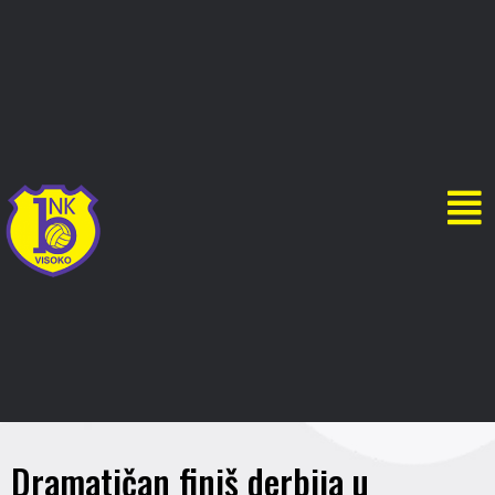
Dramatičan finiš derbija u