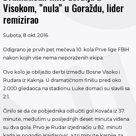
Visokom, ”nula” u Goraždu, lider
remizirao
Subota, 8 okt 2016
Odigrano je prvih pet mečeva 10. kola Prve lige FBiH
nakon kojih više nema neporaženih ekipa.
Ovo kolo je obilježio derbi između Bosne Visoko i
Rudara iz Kaknja. U dramatičnom finišu pred oko
2.000 gledaoca na stadionu Luke domaći su slavili sa
2:1.
Činilo se da će pobjednika odlučiti gol Kovača iz 37.
minute, međutim u posljednjih deset minuta viđena
su dva gola. Prvo je Rudar izjednačio u 82. minuti
kada je pogodio Hajdarović, a tri minute kasnije za