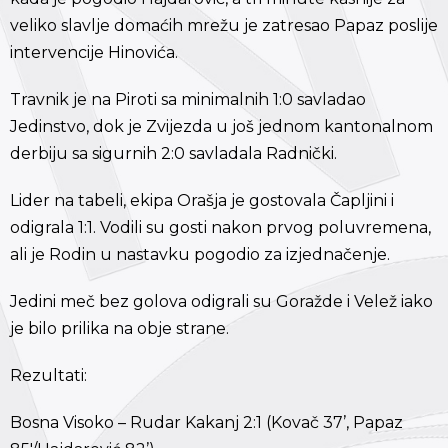
veliko slavlje domaćih mrežu je zatresao Papaz poslije
intervencije Hinovića.
Travnik je na Piroti sa minimalnih 1:0 savladao
Jedinstvo, dok je Zvijezda u još jednom kantonalnom
derbiju sa sigurnih 2:0 savladala Radnički.
Lider na tabeli, ekipa Orašja je gostovala Čapljini i
odigrala 1:1. Vodili su gosti nakon prvog poluvremena,
ali je Rodin u nastavku pogodio za izjednačenje.
Jedini meč bez golova odigrali su Goražde i Velež iako
je bilo prilika na obje strane.
Rezultati:
Bosna Visoko – Rudar Kakanj 2:1 (Kovač 37’, Papaz