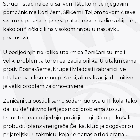
Stručni štab na čelu sa Ivom Ištukom, te njegovim
pomoćnicima Kozlićem, Šišićem i Toljom tokom čitave
sedmice pojačano je dva puta dnevno radio s ekipom,
kako bi i fizički bili na visokom nivou u nastavku
prvenstva.
U posljednjih nekoliko utakmica Zeničani su imali
veliki problem, a to je realizacija prilika. U utakmicama
protiv Bosna-Seme, Krupe i Mladosti izabranici Ive
Ištuka stvorili su mnogo šansi, ali realizacija definitivno
je veliki problem za crno-crvene.
Zeničani su postigli samo sedam golova u 11. kola, tako
da i tu definitivno leži jedan od problema što su
trenutno na posljednjoj poziciji u ligi. Da bi pokušali
probuditi ofanzivne igrače Čelika, klub je dogovorio i
prijateljsku utakmicu, koja će danas biti odigrana u