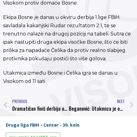
Visokom protiv domaće Bosne.
Ekipa Bosne je danas u okviru derbija 1.lige FBiH
savladala kakanjski Rudar rezultatom 2:1, te se
trenutno nalaze na drugoj poziciji na tabeli. Sutra će
ipak nastupiti druga ekipa visočke Bosne, što će biti
prilika za napadače Čelika da protiv realno slabijeg
protivnika pokušaju postići što više golova.
Utakmica između Bosne i Čelika igra se danas u
Visokom od 11 sati
PREVIOUS
NEXT
Dramatičan finiš derbija u Visokom, ”nula” u Goraždu, lider remizirao
Beganović: Utakmica je opravdala epitet derbija, Bosna je bila bolja