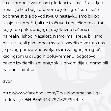
su otvoreno, kvalitetno i gledaoci su imali šta vidjeti.
Bosna je bila bolja u prvom dijelu i greškom naše
odbrane stigla do vodstva. U nastavku smo bili bolji,
uspjeli izjednačiti, ali ne i sačuvati neriješen rezultat,
koji je po prikazanoj igri , objektivno rečeno i
najrealniji ishod. Nažalost, nismo imali sreće, bili smo
blizu cilja, ali pad koncetracije u završnici koštao nas
je prvog poraza. Zadovoljan sam zalaganjem igrača,
kao i igrom u drugom poluvremenu, pogotovo
nakon izvršenih izmjena,dok u prvom dijelu nismo bili
na visini zadatka.
izvor:
https://www.facebook.com/Prva-Nogometna-Liga-
Federacije-BiH-854934317971529/?fref=ts