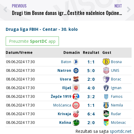
PREVIOUS
NEXT
Drugi tim Bosne danas igra protiv Čelika
Čestitke načelnice Općine Visoko Amre Babić NK “Bosna” Visoko i RK “Bosna” Visoko