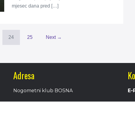
mjesec dana pred […]
24
25
Next →
Adresa
Ko
Nogometni klub BOSNA
E-
Stadion Luke, 71300 Visoko
Bosnia and Herzegovina