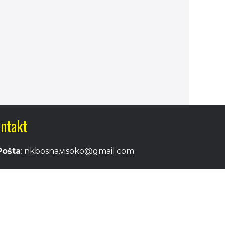
ntakt
Pošta
: nkbosna.visoko@gmail.com