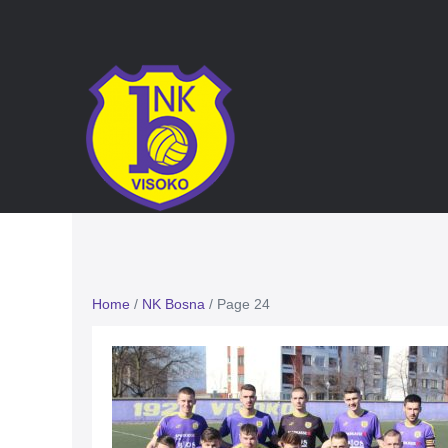
Home
/
NK Bosna
/
Page 24