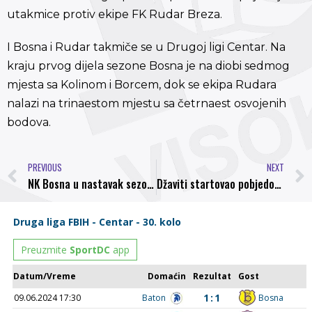
utakmice protiv ekipe FK Rudar Breza.
I Bosna i Rudar takmiče se u Drugoj ligi Centar. Na
kraju prvog dijela sezone Bosna je na diobi sedmog
mjesta sa Kolinom i Borcem, dok se ekipa Rudara
nalazi na trinaestom mjestu sa četrnaest osvojenih
bodova.
PREVIOUS
NEXT
NK Bosna u nastavak sezone ulazi sa šest pojačanja
Džaviti startovao pobjedom: NK Bosna – FK Rudar Breza 4:3