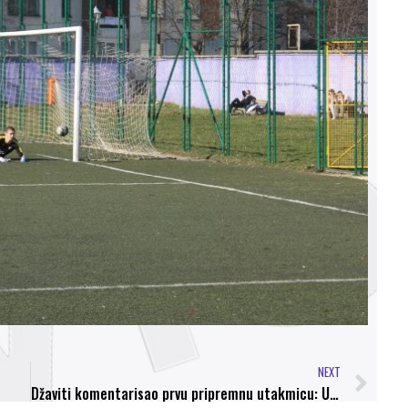
NEXT
Džaviti komentarisao prvu pripremnu utakmicu: U ovoj fazi priprema oscilacije u igri su normalne, otklonit ćemo nedostatke