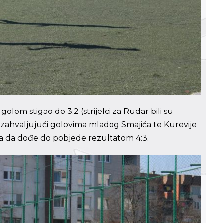
olom stigao do 3:2 (strijelci za Rudar bili su
 zahvaljujući golovima mladog Smajića te Kurevije
la da dođe do pobjede rezultatom 4:3.