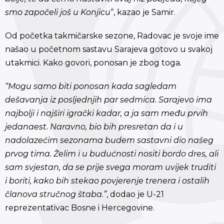
smo započeli još u Konjicu
“, kazao je Samir.
Od početka takmičarske sezone, Radovac je svoje ime
našao u početnom sastavu Sarajeva gotovo u svakoj
utakmici. Kako govori, ponosan je zbog toga.
“Mogu samo biti ponosan kada sagledam
dešavanja iz posljednjih par sedmica. Sarajevo ima
najbolji i najširi igrački kadar, a ja sam među prvih
jedanaest. Naravno, bio bih presretan da i u
nadolazećim sezonama budem sastavni dio našeg
prvog tima. Želim i u budućnosti nositi bordo dres, ali
sam svjestan, da se prije svega moram uvijek truditi
i boriti, kako bih stekao povjerenje trenera i ostalih
članova stručnog štaba.”
, dodao je U-21
reprezentativac Bosne i Hercegovine.