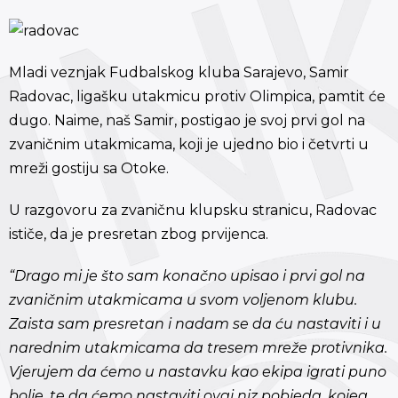
Mladi veznjak Fudbalskog kluba Sarajevo, Samir
Radovac, ligašku utakmicu protiv Olimpica, pamtit će
dugo. Naime, naš Samir, postigao je svoj prvi gol na
zvaničnim utakmicama, koji je ujedno bio i četvrti u
mreži gostiju sa Otoke.
U razgovoru za zvaničnu klupsku stranicu, Radovac
ističe, da je presretan zbog prvijenca.
“Drago mi je što sam konačno upisao i prvi gol na
zvaničnim utakmicama u svom voljenom klubu.
Zaista sam presretan i nadam se da ću nastaviti i u
narednim utakmicama da tresem mreže protivnika.
Vjerujem da ćemo u nastavku kao ekipa igrati puno
bolje, te da ćemo nastaviti ovaj niz pobjeda, kojeg