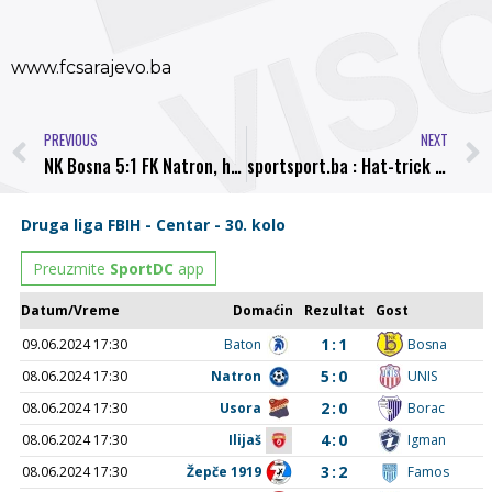
www.fcsarajevo.ba
PREVIOUS
NEXT
NK Bosna 5:1 FK Natron, hat trick Plakala
sportsport.ba : Hat-trick Plakala za uvjerljivu pobjedu visočke Bosne