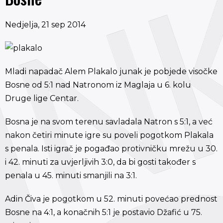
Nedjelja, 21 sep 2014
Mladi napadač Alem Plakalo junak je pobjede visočke
Bosne od 5:1 nad Natronom iz Maglaja u 6. kolu
Druge lige Centar.
Bosna je na svom terenu savladala Natron s 5:1, a već
nakon četiri minute igre su poveli pogotkom Plakala
s penala. Isti igrač je pogađao protivničku mrežu u 30.
i 42. minuti za uvjerljivih 3:0, da bi gosti također s
penala u 45. minuti smanjili na 3:1.
Adin Čiva je pogotkom u 52. minuti povećao prednost
Bosne na 4:1, a konačnih 5:1 je postavio Džafić u 75.