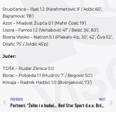
Stupčanica – Ilijaš 1:2 (Karahmetović 9’ / Adžić 60’,
Bajramović 78’)
Azot – Mladost Župča 0:1 (Mahir Čosić 19’)
Usora – Famos 1:2 (Vehabović 47’ / Bešić 36’, 83’)
Bosna Visoko – Natron 5:1 (Plakalo 4'p, 30’, 42’, Čiva 52’,
Džafić 75’ / Joldić 45'p)
Jučer:
TOŠK – Rudar Zenica 0:0
Borac – Pobjeda 1:1 (Mudrov 7’ / Begović 50’)
Krivaja – Radnik Hadžići 1:0 (Bošnjaković 73’)
PREVIOUS
NEXT
Partneri: “Želim i u budućnosti nositi dres FK Sarajevo”
Red Star Sport d.o.o. Brčko u posjeti NK Bosna Visoko