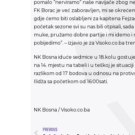
pomalo “nerviramo” naše navijače zbog nep
FK Borac je već zaboravljen, mi se okrećem
gdje ćemo biti oslabljeni za kapitena Fejzag
početak sezone svi su nas bili otpisali, sad
muke, pružamo dobre partije i mi idemo i
pobijedimo”. – izjavio je za Visoko.co.ba t
NK Bosna iduće sedmice u 18.kolu gostuje 
na 14. mjestu na tabeli i u teškoj je situac
razlikom od 17 bodova u odnosu na protivn
Ilidža sa početkom od 16:00sati.
NK Bosna / Visoko.co.ba
PREVIOUS