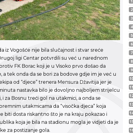
 iz Vogošće nije bila slučajnost i stvar sreće
ugoj ligi Centar potvrdili su već u narednom
otiv FK Borac koji je u Visoko prvo došao da
 a tek onda da se bori za bodove gdje im je već u
 ekipa od “djece” trenera Mensura Džavitija jer je
minuta nastavka bilo je dovoljno najboljem strijelcu
, i za Bosnu treći gol na utakmici, a onda se
pripremnim utakmicama da “visočka djeca” koja
že biti dosta riskantno što je na kraju pokazao i
lika koja je bila na stadionu mogla je vidjeti da je
ike za postizanje gola.