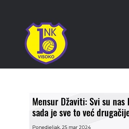
Mensur Džaviti: Svi su nas b
sada je sve to već drugačij
Ponedjeljak, 25 mar 2024