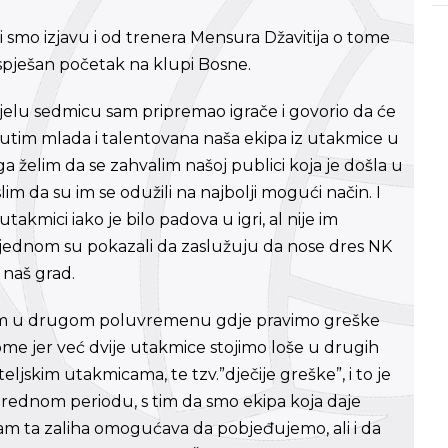
 smo izjavu i od trenera Mensura Džavitija o tome
uspješan početak na klupi Bosne.
Cijelu sedmicu sam pripremao igrače i govorio da će
đutim mlada i talentovana naša ekipa iz utakmice u
ga želim da se zahvalim našoj publici koja je došla u
 da su im se odužili na najbolji mogući način. I
takmici iako je bilo padova u igri, al nije im
oš jednom su pokazali da zaslužuju da nose dres NK
 naš grad.
lem u drugom poluvremenu gdje pravimo greške
tome jer već dvije utakmice stojimo loše u drugih
teljskim utakmicama, te tzv.”dječije greške”, i to je
arednom periodu, s tim da smo ekipa koja daje
 ta zaliha omogućava da pobjeđujemo, ali i da