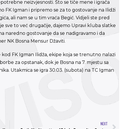
otrebne neizvjesnosti. Što se tiče mene i igrača
o FK Igman i pripremo se za to gostovanje na Ilidži
ića, ali nam se u tim vraća Begić. Vidjeli ste pred
a je sve to već drugačije, dajemo Upravi kluba slatke
 na naredno gostovanje da se nadigravamo i da
rener NK Bosna Mensur Džaviti.
kod FK Igman Ilidža, ekipe koja se trenutno nalazi
iji borbe za opstanak, dok je Bosna na 7. mjestu sa
ika. Utakmica se igra 30.03. (subota) na TC Igman
NEXT