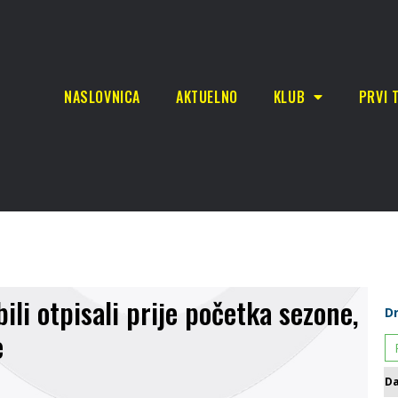
NASLOVNICA
AKTUELNO
KLUB
PRVI 
ili otpisali prije početka sezone,
e