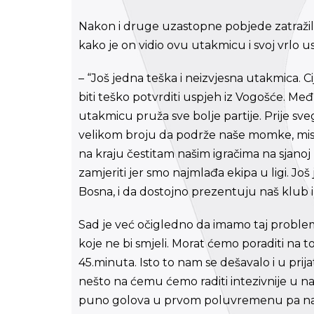
Nakon i druge uzastopne pobjede zatražili
kako je on vidio ovu utakmicu i svoj vrlo 
– “Još jedna teška i neizvjesna utakmica. 
biti teško potvrditi uspjeh iz Vogošće. Me
utakmicu pruža sve bolje partije. Prije sve
velikom broju da podrže naše momke, mislim
na kraju čestitam našim igračima na sjanoj u
zamjeriti jer smo najmlađa ekipa u ligi. J
Bosna, i da dostojno prezentuju naš klub i
Sad je već očigledno da imamo taj prob
koje ne bi smjeli. Morat ćemo poraditi na 
45.minuta. Isto to nam se dešavalo i u prija
nešto na ćemu ćemo raditi intezivnije u n
puno golova u prvom poluvremenu pa nam