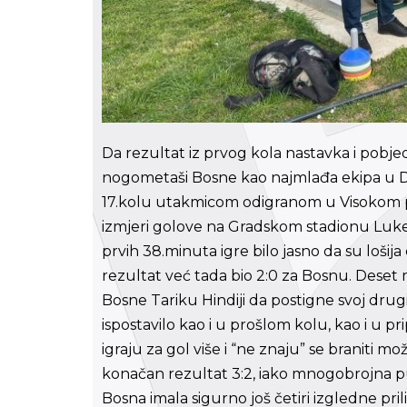
Da rezultat iz prvog kola nastavka i pobjeda
nogometaši Bosne kao najmlađa ekipa u Dr
17.kolu utakmicom odigranom u Visokom pr
izmjeri golove na Gradskom stadionu Luke,
prvih 38.minuta igre bilo jasno da su lošija
rezultat već tada bio 2:0 za Bosnu. Deset 
Bosne Tariku Hindiji da postigne svoj drugi
ispostavilo kao i u prošlom kolu, kao i u 
igraju za gol više i “ne znaju” se braniti mo
konačan rezultat 3:2, iako mnogobrojna pub
Bosna imala sigurno još četiri izgledne pril