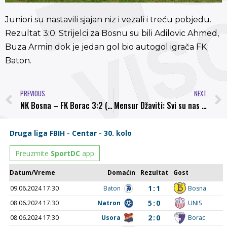
Juniori su nastavili sjajan niz i vezali i treću pobjedu.
Rezultat 3:0. Strijelci za Bosnu su bili Adilovic Ahmed,
Buza Armin dok je jedan gol bio autogol igrača FK
Baton.
PREVIOUS
NEXT
NK Bosna – FK Borac 3:2 (2:0)
Mensur Džaviti: Svi su nas bili otpisali prije početka sezone, sada je sve to već drugačije