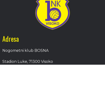
Adresa
Nogometni klub BOSNA
Stadion Luke, 71300 Visoko
Bosnia and Herzegovina
Kontakt
E-Pošta
: nkbosna.visoko@gmail.com