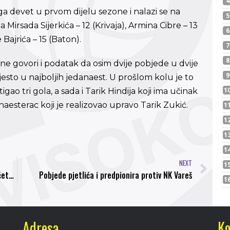
ga devet u prvom dijelu sezone i nalazi se na
Mirsada Sijerkića – 12 (Krivaja), Armina Cibre – 13
 Bajrića – 15 (Baton).
one govori i podatak da osim dvije pobjede u dvije
esto u najboljih jedanaest. U prošlom kolu je to
igao tri gola, a sada i Tarik Hindija koji ima učinak
aesterac koji je realizovao upravo Tarik Zukić.
NEXT
Mensur Džaviti: Svi su nas bili otpisali prije početka sezone, sada je sve to već drugačije
Pobjede pjetlića i predpionira protiv NK Vareš
Adresa
Ko