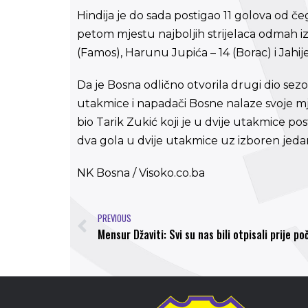
Hindija je do sada postigao 11 golova od če
petom mjestu najboljih strijelaca odmah iza 
(Famos), Harunu Jupića – 14 (Borac) i Jahije
Da je Bosna odlično otvorila drugi dio sez
utakmice i napadači Bosne nalaze svoje mj
bio Tarik Zukić koji je u dvije utakmice post
dva gola u dvije utakmice uz izboren jedan
NK Bosna / Visoko.co.ba
PREVIOUS