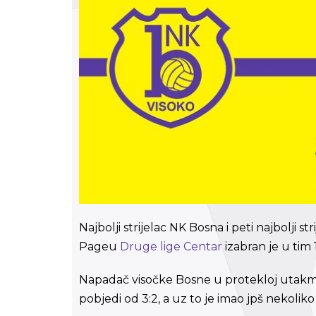
Najbolji strijelac NK Bosna i peti najbolji st
Pageu
Druge lige Centar
izabran je u tim 1
Napadač visočke Bosne u protekloj utakmici
pobjedi od 3:2, a uz to je imao jpš nekoliko 