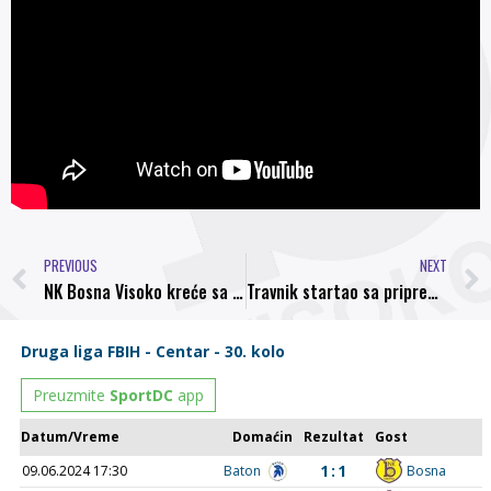
PREVIOUS
NEXT
NK Bosna Visoko kreće sa pripremama – Prva kontrolna utakmica u subotu protiv Čelika
Travnik startao sa pripremama, Hasanhodžić ostaje