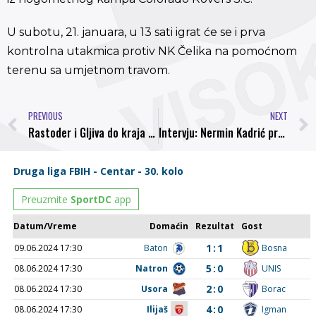
U subotu, 21. januara, u 13 sati igrat će se i prva
kontrolna utakmica protiv NK Čelika na pomoćnom
terenu sa umjetnom travom.
PREVIOUS
NEXT
Rastoder i Gljiva do kraja sezone u visočkoj Bosni
Intervju: Nermin Kadrić predsjednik NK Bosna Visoko