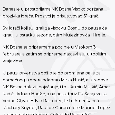
Danas je u prostorijama NK Bosna Visoko održana
prozivka igrača. Prozivci je prisustvovao 31 igrač.
Svi igrači koji su igrali za visočku Bosnu do pauze će
igrati i u ostatku sezone, osim Mujezinovića i Hrelje.
NK Bosna sa pripremama počinje u Visokom 3.
februara, a zatim se pripreme nastavljaju u toplijim
krajevima.
U pauzi prvenstva došlo je do promjena pa je za
pomoćnog trenera odabran Mirza Husić, a u redove
NK Bosne dolazi i pojačanje, i to – Armin Mujkić, Amar
Kadić i Adnan Hodžić, a na posudbi iz FK Sarajevo su
Vedad Gljiva i Edvin Rastoder, te tri Amerikanca –
Zachary Snyder, Raul de Garcia i Jose Manuel Lopez
iz nogometnog kampa Colorado Rovers S.C.