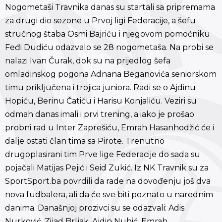
Nogometaši Travnika danas su startali sa pripremama
za drugi dio sezone u Prvoj ligi Federacije, a šefu
stručnog štaba Osmi Bajriću i njegovom pomoćniku
Feđi Dudiću odazvalo se 28 nogometaša. Na probi se
nalazi Ivan Čurak, dok su na prijedlog šefa
omladinskog pogona Adnana Beganovića seniorskom
timu priključena i trojica juniora. Radi se o Ajdinu
Hopiću, Berinu Čatiću i Harisu Konjaliću. Veziri su
odmah danas imali i prvi trening, a iako je prošao
probni rad u Inter Zaprešiću, Emrah Hasanhodžić će i
dalje ostati član tima sa Pirote. Trenutno
drugoplasirani tim Prve lige Federacije do sada su
pojačali Matijas Pejić i Seid Zukić. Iz NK Travnik su za
SportSport.ba povrdili da rade na dovođenju još dva
nova fudbalera, ali da će sve biti poznato u narednim
danima. Današnjoj prozivci su se odazvali: Adis
Nurković, Zijad Brljak, Ajdin Nuhić, Emrah