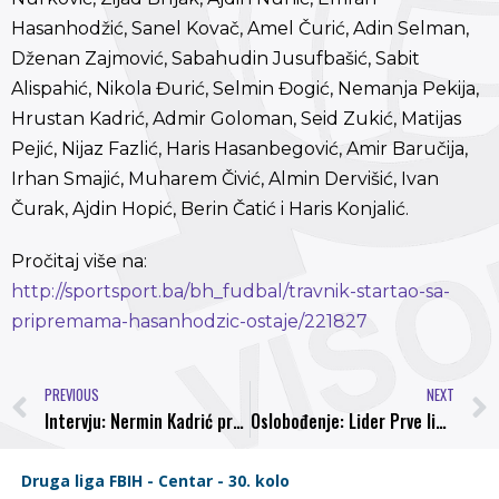
Hasanhodžić, Sanel Kovač, Amel Čurić, Adin Selman,
Dženan Zajmović, Sabahudin Jusufbašić, Sabit
Alispahić, Nikola Đurić, Selmin Đogić, Nemanja Pekija,
Hrustan Kadrić, Admir Goloman, Seid Zukić, Matijas
Pejić, Nijaz Fazlić, Haris Hasanbegović, Amir Baručija,
Irhan Smajić, Muharem Čivić, Almin Dervišić, Ivan
Čurak, Ajdin Hopić, Berin Čatić i Haris Konjalić.
Pročitaj više na:
http://sportsport.ba/bh_fudbal/travnik-startao-sa-
pripremama-hasanhodzic-ostaje/221827
PREVIOUS
NEXT
Intervju: Nermin Kadrić predsjednik NK Bosna Visoko
Oslobođenje: Lider Prve lige FBiH počeo pripreme: Cilj NK Bosna je Premijer liga!