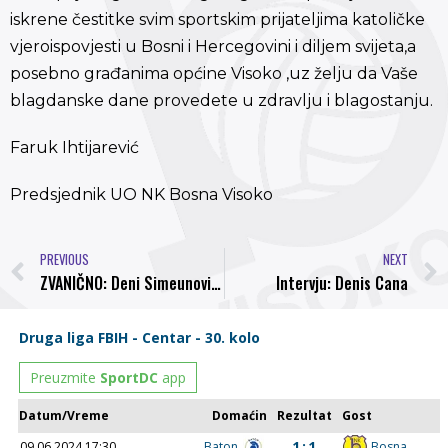
iskrene čestitke svim sportskim prijateljima katoličke
vjeroispovjesti u Bosni i Hercegovini i diljem svijeta,a
posebno građanima općine Visoko ,uz želju da Vaše
blagdanske dane provedete u zdravlju i blagostanju.
Faruk Ihtijarević
Predsjednik UO NK Bosna Visoko
PREVIOUS
NEXT
ZVANIČNO: Deni Simeunović novi igrač Fudbalskog kluba Sarajevo
Intervju: Denis Cana