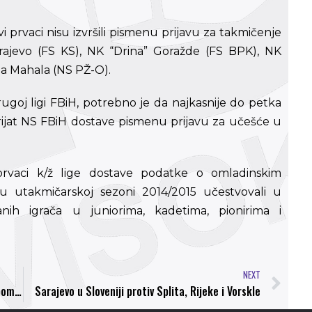
 prvaci nisu izvršili pismenu prijavu za takmičenje
rajevo (FS KS), NK “Drina” Goražde (FS BPK), NK
ja Mahala (NS PŽ-O).
rugoj ligi FBiH, potrebno je da najkasnije do petka
arijat NS FBiH dostave pismenu prijavu za učešće u
prvaci k/ž lige dostave podatke o omladinskim
 u utakmičarskoj sezoni 2014/2015 učestvovali u
nih igrača u juniorima, kadetima, pionirima i
NEXT
Stepanov: “Nadam se da ću mojim iskustvom pomoći i ekipi”
Sarajevo u Sloveniji protiv Splita, Rijeke i Vorskle