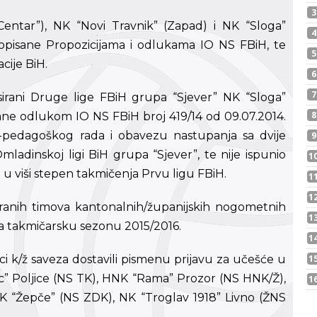
entar”), NK “Novi Travnik” (Zapad) i NK “Sloga”
ropisane Propozicijama i odlukama IO NS FBiH, te
cije BiH.
asirani Druge lige FBiH grupa “Sjever” NK “Sloga”
ane odlukom IO NS FBiH broj 419/14 od 09.07.2014.
-pedagoškog rada i obavezu nastupanja sa dvije
Omladinskoj ligi BiH grupa “Sjever”, te nije ispunio
u viši stepen takmičenja Prvu ligu FBiH.
asiranih timova kantonalnih/županijskih nogometnih
a takmičarsku sezonu 2015/2016.
ci k/ž saveza dostavili pismenu prijavu za učešće u
c” Poljice (NS TK), HNK “Rama” Prozor (NS HNK/Ž),
K “Žepče” (NS ZDK), NK “Troglav 1918” Livno (ŽNS