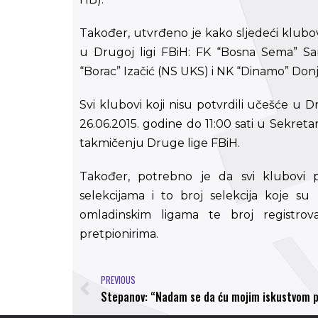
Također, utvrđeno je kako sljedeći klubovi
u Drugoj ligi FBiH: FK “Bosna Sema” Sa
“Borac” Izačić (NS UKS) i NK “Dinamo” Don
Svi klubovi koji nisu potvrdili učešće u D
26.06.2015. godine do 11:00 sati u Sekret
takmičenju Druge lige FBiH.
Također, potrebno je da svi klubovi 
selekcijama i to broj selekcija koje su
omladinskim ligama te broj registrova
pretpionirima.
PREVIOUS