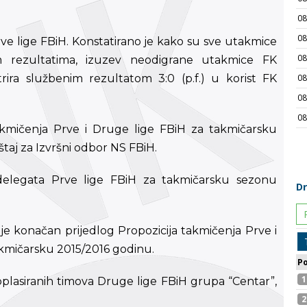
rve lige FBiH. Konstatirano je kako su sve utakmice
im rezultatima, izuzev neodigrane utakmice FK
trira službenim rezultatom 3:0 (p.f.) u korist FK
 takmičenja Prve i Druge lige FBiH za takmičarsku
štaj za Izvršni odbor NS FBiH.
ti delegata Prve lige FBiH za takmičarsku sezonu
 je konačan prijedlog Propozicija takmičenja Prve i
akmičarsku 2015/2016 godinu.
oplasiranih timova Druge lige FBiH grupa “Centar”,