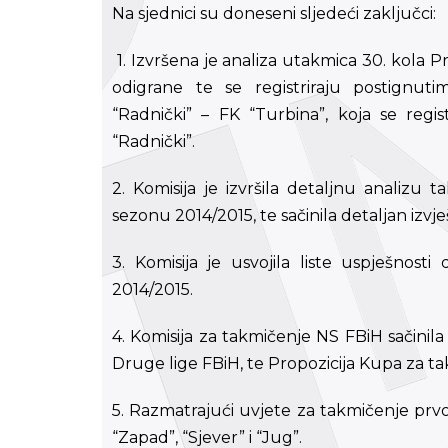
Na sjednici su doneseni sljedeći zaključci:
1. Izvršena je analiza utakmica 30. kola P
odigrane te se registriraju postignut
“Radnički” – FK “Turbina”, koja se regis
“Radnički”.
2. Komisija je izvršila detaljnu analizu
sezonu 2014/2015, te sačinila detaljan izvje
3. Komisija je usvojila liste uspješnos
2014/2015.
4. Komisija za takmičenje NS FBiH sačinila
Druge lige FBiH, te Propozicija Kupa za t
5. Razmatrajući uvjete za takmičenje prv
“Zapad”, “Sjever” i “Jug”.