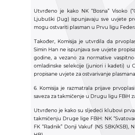
Utvrđeno je kako NK “Bosna” Visoko (“C
Ljubuški (Jug) ispunjavaju sve uvjete p
mogu ostvariti plasman u Prvu ligu Federa
Također, Komisija je utvrdila da prvopl
Simin Han ne ispunjava sve uvjete propis
godine, a vezano za normative vaspitno
omladinske selekcije (juniori i kadeti) u 
propisane uvjete za ostvarivanje plasmana 
6. Komisija je razmatrala prijave prvopl
saveza za takmičenje u Drugu ligu FBiH z
Utvrđeno je kako su sljedeći klubovi prva
takmičenju Druge lige FBiH: NK “Svatova
FK “Radnik” Donji Vakuf (NS SBK/KSB), N
HB).