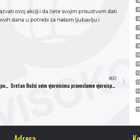
ati ovoj akciji i da ćete svojim prisustvom dati
ovih dana u potrebi za našom ljubavlju i
NEXT
FK Sarajevo i Pejkom D.O.O. potpisali ugovor o postavljaju vještačke trave na kampu u Butmiru
Sretan Božić svim vjernicima pravoslavne vjeroispovjesti
Adresa
Ko