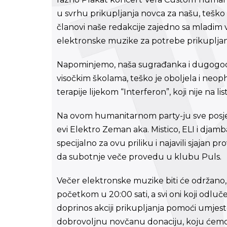
u svrhu prikupljanja novca za našu, teško
članovi naše redakcije zajedno sa mladim 
elektronske muzike za potrebe prikupljanj
Napominjemo, naša sugrađanka i dugogodiš
visočkim školama, teško je oboljela i neo
terapije lijekom “Interferon”, koji nije na
Na ovom humanitarnom party-ju sve posjeti
evi Elektro Zeman aka. Mistico, ELI i djam
specijalno za ovu priliku i najavili sjajan
da subotnje veče provedu u klubu Puls.
Večer elektronske muzike biti će održano, 
početkom u 20:00 sati, a svi oni koji odluč
doprinos akciji prikupljanja pomoći umjest
dobrovoljnu novčanu donaciju, koju ćemo m