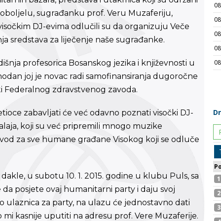
 oboljelu, sugrađanku prof. Veru Muzaferiju,
visočkim DJ-evima odlučili su da organizuju Veče
a sredstava za liječenje naše sugrađanke.
nja profesorica Bosanskog jezika i književnosti u
phodan joj je novac radi samofinansiranja dugoročne
 listi Federalnog zdravstvenog zavoda.
oce zabavljati će već odavno poznati visočki DJ-
balaja, koji su već pripremili mnogo muzike
 provod za sve humane građane Visokog koji se odluče
dakle, u subotu 10. 1. 2015. godine u klubu Puls, sa
e da posjete ovaj humanitarni party i daju svoj
o ulaznica za party, na ulazu će jednostavno dati
i kasnije uputiti na adresu prof. Vere Muzaferije.