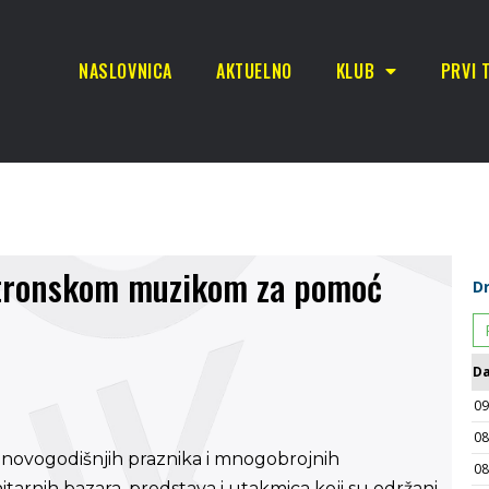
NASLOVNICA
AKTUELNO
KLUB
PRVI 
ktronskom muzikom za pomoć
novogodišnjih praznika i mnogobrojnih
tarnih bazara, predstava i utakmica koji su održani