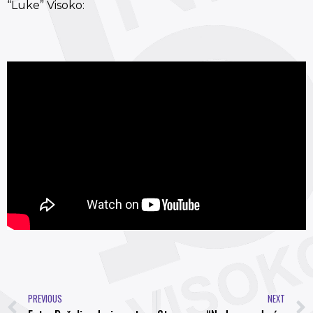
“Luke” Visoko:
PREVIOUS
NEXT