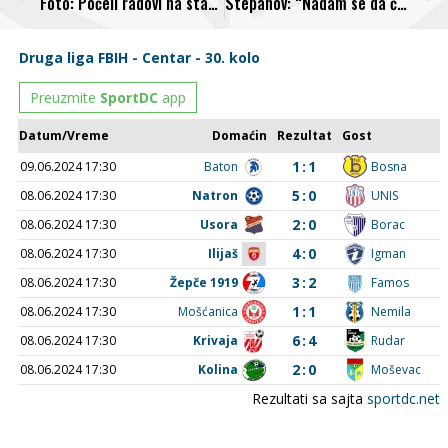
Foto: Počeli radovi na stadionu Luke
Stepanov: “Nadam se da ću mojim iskustvom pomoći i ekipi”