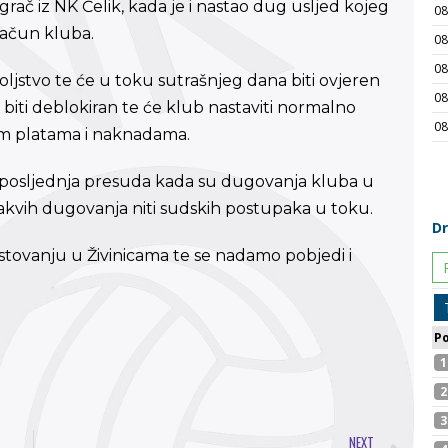
ač iz NK Čelik, kada je i nastao dug usljed kojeg
ačun kluba.
jstvo te će u toku sutrašnjeg dana biti ovjeren
iti deblokiran te će klub nastaviti normalno
lim platama i naknadama.
 posljednja presuda kada su dugovanja kluba u
akvih dugovanja niti sudskih postupaka u toku.
ovanju u Živinicama te se nadamo pobjedi i
NEXT