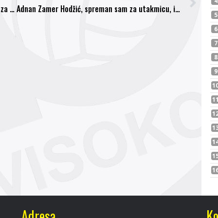
Uspješno održana Skupština Nogometnog saveza Federacije BiH
Adnan Zamer Hodžić, spreman sam za utakmicu, idemo na pobjedu
Adresa
Ko