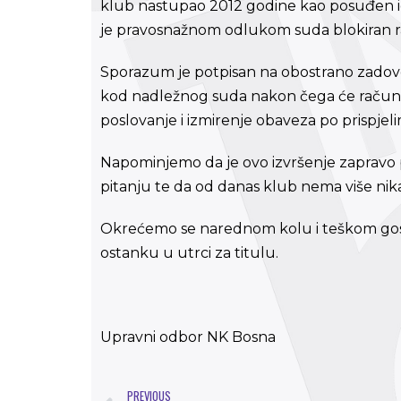
klub nastupao 2012 godine kao posuđen igr
je pravosnažnom odlukom suda blokiran r
Sporazum je potpisan na obostrano zadovol
kod nadležnog suda nakon čega će račun b
poslovanje i izmirenje obaveza po prispje
Napominjemo da je ovo izvršenje zapravo
pitanju te da od danas klub nema više nik
Okrećemo se narednom kolu i teškom gost
ostanku u utrci za titulu.
Upravni odbor NK Bosna
PREVIOUS