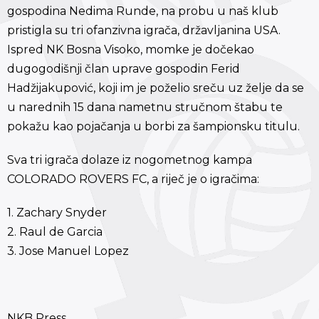
gospodina Nedima Runde, na probu u naš klub
pristigla su tri ofanzivna igrača, državljanina USA.
Ispred NK Bosna Visoko, momke je dočekao
dugogodišnji član uprave gospodin Ferid
Hadžijakupović, koji im je poželio sreču uz želje da se
u narednih 15 dana nametnu stručnom štabu te
pokažu kao pojačanja u borbi za šampionsku titulu.
Sva tri igrača dolaze iz nogometnog kampa
COLORADO ROVERS FC, a riječ je o igračima:
1. Zachary Snyder
2. Raul de Garcia
3. Jose Manuel Lopez
NKB Press