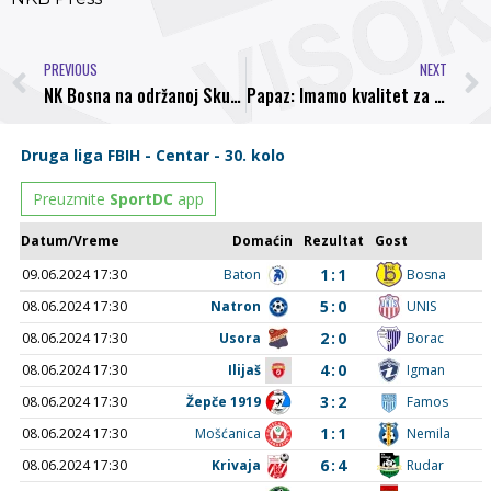
PREVIOUS
NEXT
NK Bosna na održanoj Skupštini usvojila i izmjene vizuelnog identiteta sadašnjeg grba
Papaz: Imamo kvalitet za Premijer ligu