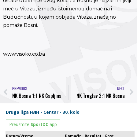
ostale utakmice ovog kola. Za Bosnu je najzanimljiviji
meč u Vitezu, između istoimenog domaćina i
Budućnosti, u kojem pobjeda Viteza, značajno
pomaže Bosni.
www.visoko.co.ba
PREVIOUS
NEXT
NK Bosna 1:1 NK Čapljina
NK Troglav 2:1 NK Bosna