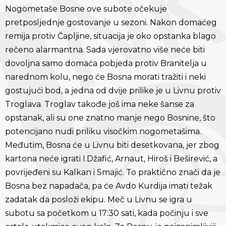
Nogometaše Bosne ove subote očekuje
pretposljednje gostovanje u sezoni. Nakon domaćeg
remija protiv Čapljine, situacija je oko opstanka blago
rečeno alarmantna. Sada vjerovatno više neće biti
dovoljna samo domaća pobjeda protiv Branitelja u
narednom kolu, nego će Bosna morati tražiti i neki
gostujući bod, a jedna od dvije prilike je u Livnu protiv
Troglava. Troglav takođe još ima neke šanse za
opstanak, ali su one znatno manje nego Bosnine, što
potencijano nudi priliku visočkim nogometašima.
Međutim, Bosna će u Livnu biti desetkovana, jer zbog
kartona neće igrati I.Džafić, Arnaut, Hiroš i Beširević, a
povrijeđeni su Kalkan i Smajić. To praktično znači da je
Bosna bez napadača, pa će Avdo Kurdija imati težak
zadatak da posloži ekipu. Meč u Livnu se igra u
subotu sa početkom u 17:30 sati, kada počinju i sve