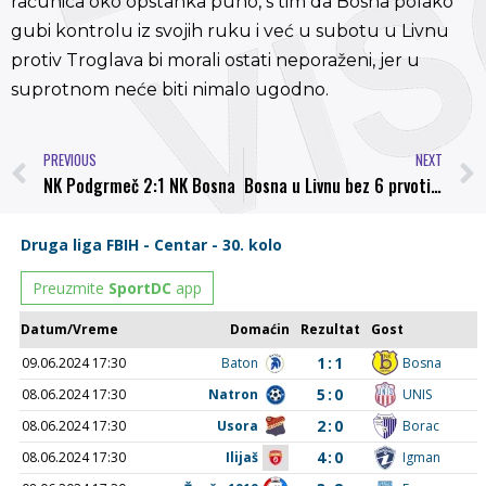
računica oko opstanka puno, s tim da Bosna polako
gubi kontrolu iz svojih ruku i već u subotu u Livnu
protiv Troglava bi morali ostati neporaženi, jer u
suprotnom neće biti nimalo ugodno.
PREVIOUS
NEXT
NK Podgrmeč 2:1 NK Bosna
Bosna u Livnu bez 6 prvotimaca