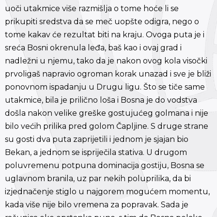
uoči utakmice više razmišlja o tome hoće li se
prikupiti sredstva da se meč uopšte odigra, nego o
tome kakav će rezultat biti na kraju. Ovoga puta je i
sreća Bosni okrenula leđa, baš kao i ovaj grad i
nadležni u njemu, tako da je nakon ovog kola visočki
prvoligaš napravio ogroman korak unazad i sve je bliži
ponovnom ispadanju u Drugu ligu. Što se tiče same
utakmice, bila je prilično loša i Bosna je do vodstva
došla nakon velike greške gostujućeg golmana i nije
bilo većih prilika pred golom Čapljine. S druge strane
su gosti dva puta zaprijetili i jednom je sjajan bio
Bekan, a jednom se ispriječila stativa. U drugom
poluvremenu potpuna dominacija gostiju, Bosna se
uglavnom branila, uz par nekih poluprilika, da bi
izjednačenje stiglo u najgorem mogućem momentu,
kada više nije bilo vremena za popravak. Sada je