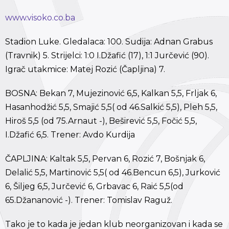
www.visoko.co.ba
Stadion Luke. Gledalaca: 100. Sudija: Adnan Grabus
(Travnik) 5. Strijelci: 1:0 I.Džafić (17), 1:1 Jurčević (90).
Igrač utakmice: Matej Rozić (Čapljina) 7.
BOSNA: Bekan 7, Mujezinović 6,5, Kalkan 5,5, Frljak 6,
Hasanhodžić 5,5, Smajić 5,5( od 46.Salkić 5,5), Pleh 5,5,
Hiroš 5,5 (od 75.Arnaut -), Beširević 5,5, Fočić 5,5,
I.Džafić 6,5. Trener: Avdo Kurdija
ČAPLJINA: Kaltak 5,5, Pervan 6, Rozić 7, Bošnjak 6,
Delalić 5,5, Martinović 5,5( od 46.Bencun 6,5), Jurković
6, Šiljeg 6,5, Jurčević 6, Grbavac 6, Raić 5,5(od
65.Džananović -). Trener: Tomislav Raguž.
Tako je to kada je jedan klub neorganizovan i kada se