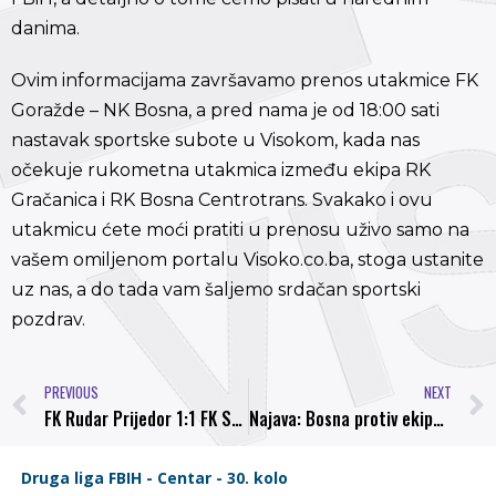
danima.
Ovim informacijama završavamo prenos utakmice FK
Goražde – NK Bosna, a pred nama je od 18:00 sati
nastavak sportske subote u Visokom, kada nas
očekuje rukometna utakmica između ekipa RK
Gračanica i RK Bosna Centrotrans. Svakako i ovu
utakmicu ćete moći pratiti u prenosu uživo samo na
vašem omiljenom portalu Visoko.co.ba, stoga ustanite
uz nas, a do tada vam šaljemo srdačan sportski
pozdrav.
PREVIOUS
NEXT
FK Rudar Prijedor 1:1 FK Sarajevo
Najava: Bosna protiv ekipe iz Novog Travnika traži potvrdu odlične forme