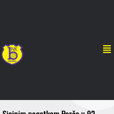
Sjajnim pogotkom Porče u 92.