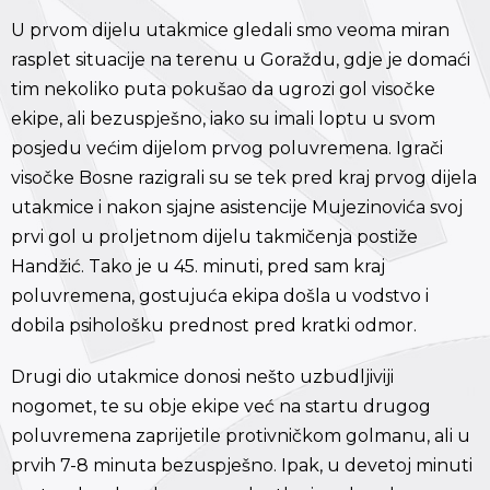
U prvom dijelu utakmice gledali smo veoma miran
rasplet situacije na terenu u Goraždu, gdje je domaći
tim nekoliko puta pokušao da ugrozi gol visočke
ekipe, ali bezuspješno, iako su imali loptu u svom
posjedu većim dijelom prvog poluvremena. Igrači
visočke Bosne razigrali su se tek pred kraj prvog dijela
utakmice i nakon sjajne asistencije Mujezinovića svoj
prvi gol u proljetnom dijelu takmičenja postiže
Handžić. Tako je u 45. minuti, pred sam kraj
poluvremena, gostujuća ekipa došla u vodstvo i
dobila psihološku prednost pred kratki odmor.
Drugi dio utakmice donosi nešto uzbudljiviji
nogomet, te su obje ekipe već na startu drugog
poluvremena zaprijetile protivničkom golmanu, ali u
prvih 7-8 minuta bezuspješno. Ipak, u devetoj minuti