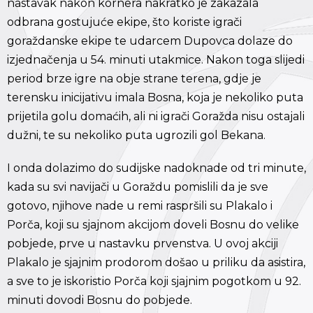
nastavak nakon kornera nakratko je zakazala
odbrana gostujuće ekipe, što koriste igrači
goraždanske ekipe te udarcem Dupovca dolaze do
izjednačenja u 54. minuti utakmice. Nakon toga slijedi
period brze igre na obje strane terena, gdje je
terensku inicijativu imala Bosna, koja je nekoliko puta
prijetila golu domaćih, ali ni igrači Goražda nisu ostajali
dužni, te su nekoliko puta ugrozili gol Bekana.
I onda dolazimo do sudijske nadoknade od tri minute,
kada su svi navijači u Goraždu pomislili da je sve
gotovo, njihove nade u remi raspršili su Plakalo i
Porča, koji su sjajnom akcijom doveli Bosnu do velike
pobjede, prve u nastavku prvenstva. U ovoj akciji
Plakalo je sjajnim prodorom došao u priliku da asistira,
a sve to je iskoristio Porča koji sjajnim pogotkom u 92.
minuti dovodi Bosnu do pobjede.