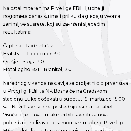
Na ostalim terenima Prve lige FBiH ljubitelji
nogometa danas su imali priliku da gledaju veoma
zanimljive susrete, koji su završeni sljedećim
rezultatima:
Čapljina – Radnički 2:2
Bratstvo – Podgrmeč 3:0
Orašje – Sloga 3:0
Metalleghe BSI – Branitelj 2:0.
Narednog vikenda nastavlja se proljetni dio prvenstva
u Prvoj ligi FBiH, a NK Bosna će na Gradskom
stadionu Luke dočekati u subotu, 19. marta, od 15:00
sati Novi Travnik, pretposljednju ekipu na tabeli.
Visočani će u ovoj utakmici biti favoriti za novu
pobjedu i približavanje samom vrhu tabele Prve lige
FBiH, a detaljno o tome ćemo pisati u narednim