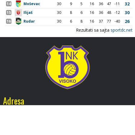
Adresa
Nogometni klub BOSNA
Stadion Luke, 71300 Visoko