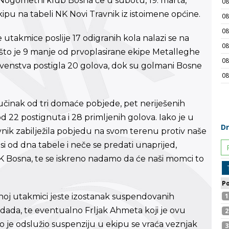
 Nogometni klub Bosna će u subotu, 19. marta,
pu na tabeli NK Novi Travnik iz istoimene općine.
takmice poslije 17 odigranih kola nalazi se na
 što je 9 manje od prvoplasirane ekipe Metalleghe
rvenstva postigla 20 golova, dok su golmani Bosne
 učinak od tri domaće pobjede, pet neriješenih
od 22 postignuta i 28 primljenih golova. Iako je u
nik zabilježila pobjedu na svom terenu protiv naše
pasi od dna tabele i neče se predati unaprijed,
 NK Bosna, te se iskreno nadamo da će naši momci to
noj utakmici jeste izostanak suspendovanih
dada, te eventualno Frljak Ahmeta koji je ovu
o je odslužio suspenziju u ekipu se vraća veznjak