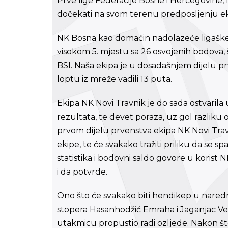
Prve lige Federacije Bosne i Hercegovine,
dočekati na svom terenu predposljenju eki
NK Bosna kao domaćin nadolazeće ligaške u
visokom 5. mjestu sa 26 osvojenih bodova,
BSI. Naša ekipa je u dosadašnjem dijelu p
loptu iz mreže vadili 13 puta.
Ekipa NK Novi Travnik je do sada ostvarila
rezultata, te devet poraza, uz gol razliku 
prvom dijelu prvenstva ekipa NK Novi Trav
ekipe, te će svakako tražiti priliku da se s
statistika i bodovni saldo govore u korist
i da potvrde.
Ono što će svakako biti hendikep u nared
stopera Hasanhodžić Emraha i Jaganjac Ve
utakmicu propustio radi ozljede. Nakon št