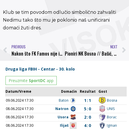
Klub se tim povodom odlučio simbolično zahvaliti
Nedimu tako što mu je poklonio naš unificirani
domaći žuti dres.
PREVIOUS
NEXT
Nakon što FK Famos nije izborio plasman u Prvu ligu pet klubova ispada iz Druge lige Centar
Pioniri NK Bosna // Bašić, Hasanović i Kurpejević na spisku selektora reprezentacije ZDK