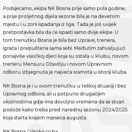
Podsjećamo, ekipa NK Bosna prije samo pola godine,
a prije proljetnog dijela sezone bila je na devetom
mjestu i u zoni ispadanja iz lige. Tada je još uvijek
pretpostavka bila da će ispasti samo dvije ekipe. U
tom trenutku Bosna je bila bez Uprave, trenera,
igrača i prepuštena sama sebi. Međutim zahvaljujući
ponajviše visočkoj djeci koja su ostala u klubu, novom
treneru Mensuru Džavitiju i novom Upravnom
odboru izbjegnuta je najveća sramota u istoriji kluba.
NK Bosna je i u ovom trenutku u teškoj situaciji i bez
Upravnog odbora, ali u potpuno drugačijim
okolnostima gdje ima dovoljno vremena da se stvari
poslože kako treba pred narednu sezonu 2024/2025
koja starta krajem mjeseca augusta.
NK Bosna / Visoko.co.ba