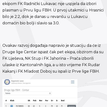
ekipom FK Radnički Lukavac nije uspjela da izbori
plasman u Prvu ligu FBiH. U prvoj utakmici u Hrasnici
bilo je 2:2, dok je danas u revanšu u Lukavcu
domaćin bio bolji i slavio sa 3:0.
Ovakav razvoj događaja napravio je situaciju da će iz
Druge lige Centar ispast čak pet ekipa, obzirom da su
FK Liješeva, NK Stup i FK Jahorina – Prača izborili
ulaske iz Kantonalnih liga, a u isto vrijeme FK Rudar
Kakanj i FK Mladost Doboj su ispali iz Prve lige FBiH.