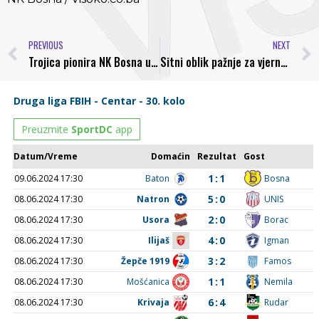
PREVIOUS
NEXT
Trojica pionira NK Bosna u reprezentaciji ZDK
Sitni oblik pažnje za vjernost: Poklon dres za Sarajliju koji navija za NK Bosna