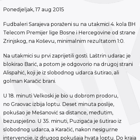
Ponedjeljak, 17 aug 2015
Fudbaleri Sarajeva poraženi su na utakmici 4. kola BH
Telecom Premijer lige Bosne i Hercegovine od strane
Zrinjskog, na Koševu, minimalnim rezultatom 1:0.
Na utakmici su prvi zaprijetili gosti. Laštrin udarac je
blokirao Barić, a potom je odgovorio na drugoj strani
Alispahić, koji je iz slobodnog udarca šutirao, ali
golman Karačić brani.
U 18. minuti Velkoski je bio u dobrom prodoru,
no Graovac izbija loptu. Deset minuta poslije,
pokušao je Mešanović sa distance, međutim,
bezuspješno. U 35. minuti, Puzigaća je šutirao iz
slobodnog udarca, a Karačić, nakon nesigurne
intervencije, iz drugog pokušaja hvata loptu. Do kraja