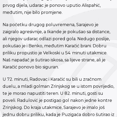
prvog dijela, udarac je ponovo uputio Alispahić,
međutim, nije bilo promjene.
Na početku drugog poluvremena, Sarajevo je
zaigralo agresivnije, a Ikande je pokušao sa distance,
ali njegov udarac odlazi pored gola. Nedugo poslije,
pokušao je i Benko, međutim Karačić brani. Dobru
priliku propustio je Velkoski u 54. minuti utakmice.
Naš napadač je šutirao iskosa, sa lijeve strane, ali je
Karačić ponovo bio siguran.
U 72. minuti, Radovac i Karačić su bili u zračnom
duelu, a mladi golman Zrinjskog se u istom povrijedio,
te je morao napustiti teren. U 82. minuti, gosti su
poveli. Radulović je postigao gol nakon jedne kontre
Zrinjskog. Do kraja utakmice, Sarajevo je imalo još
jednu dobru priliku, kada je Puzigaća dobro šutirao iz