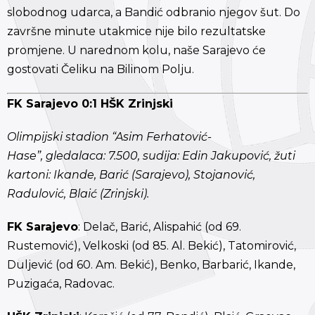
slobodnog udarca, a Bandić odbranio njegov šut. Do
završne minute utakmice nije bilo rezultatske
promjene. U narednom kolu, naše Sarajevo će
gostovati Čeliku na Bilinom Polju.
FK Sarajevo 0:1 HŠK Zrinjski
Olimpijski stadion “Asim Ferhatović-
Hase”, gledalaca: 7.500, sudija: Edin Jakupović, žuti
kartoni: Ikande, Barić (Sarajevo), Stojanović,
Radulović, Blaić (Zrinjski).
FK Sarajevo
: Delač, Barić, Alispahić (od 69.
Rustemović), Velkoski (od 85. Al. Bekić), Tatomirović,
Duljević (od 60. Am. Bekić), Benko, Barbarić, Ikande,
Puzigaća, Radovac.