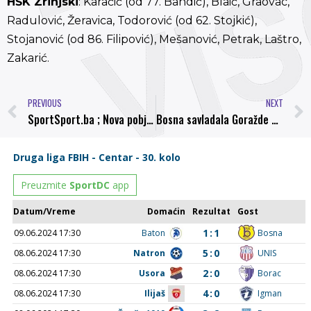
HŠK Zrinjski
: Karačić (od 77. Bandić), Blaić, Graovac,
Radulović, Žeravica, Todorović (od 62. Stojkić),
Stojanović (od 86. Filipović), Mešanović, Petrak, Laštro,
Zakarić.
PREVIOUS
NEXT
SportSport.ba ; Nova pobjeda visočke Bosne
Bosna savladala Goražde na domaćem terenu.