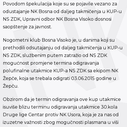
Povodom špekulacija koje su se pojavile vezano za
odustajanje NK Bosna od daljeg takmičenja u KUP-u
NS ZDK, Upravni odbor NK Bosna Visoko dosnosi
saopštenje za javnost.
Nogometni klub Bosna Visoko je, u danima koji su
prethodili odsutajanju od daljeg takmičenja u KUP-u
NS ZDK, službenim putem zatražio od NS ZDK
mogućnost promjene termina odigravanja
polufinalne utakmice KUP-a NS ZDK sa ekipom NK
Žepče, koja se trebala odigrati 03.06.2015 godine u
Žepču.
Obzirom da je termin odigravanja ove kup utakmice
isuviše blizu terminu odigravanja utakmice 30.kola
Druge lige Centar protiv NK Usora, koja je za nas od
izuzetne važnosti zbog mogučnosti plasmana u viši