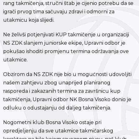
rang takmičenja, stručni štab je cijenio potrebu da se
igrači prvog tima sačuvaju zdravi i odmorni za
utakmicu koja slijedi.
Ne želivši potjenjivati KUP takmičenje u organizaciji
NS ZDK slanjem juniorske ekipe, Upravni odbor je
pokušao ishoditi promjenu termina održavanja ove
utakmice.
Obzirom da NS ZDK nije bio u mogućnosti udovoljiti
našem zahtjevu zbog unaprijed planiranog
rasporeda i zakazanih termina za završnicu kup
takmičenja, Upravni odbor NK Bosna Visoko donio je
odluku o odustajanju od daljeg takmičenja.
Nogometni klub Bosna Visoko ostaje pri
opredjeljenju da sve utakmice takmičarskog