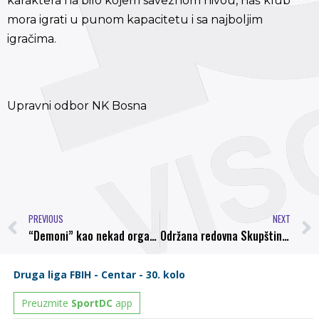
karaktera na bilo kojem saveznom nivou, naš klub
mora igrati u punom kapacitetu i sa najboljim
igračima.
Upravni odbor NK Bosna
PREVIOUS
NEXT
“Demoni” kao nekad organizovano po pobjedu u Usoru i povratak u Prvu Ligu Federacije
Održana redovna Skupština Fudbalskog kluba Sarajevo