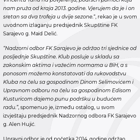
nam pruža od kraja 2013. godine. Vjerujem da je i on
sretan sa dva trofeja u dvije sezone.
“, rekao je u svom
uvodnom izlaganju predsjednik Skupštine FK
Sarajevo g. Maid Delić.
“Nadzorni odbor FK Sarajevo je održao tri sjednice od
posljednje Skupštine. Klub posluje u skladu sa
zakonskim aktima i važećim normama u BiH, a s
ponosom možemo konstatovati da rukovodstvu
Kluba na čelu sa gospodinom Dinom Selimovićem i
Upravnom odboru na čelu sa gospodinom Edisom
Kusturicom dajemo punu podršku u budućem
radu.”
, spomenuo je, između ostalog, u svom
izvještaju predsjednik Nadzornog odbora FK Sarajevo
g. Alen Hujić.
Upravni odbor je od početka 2014. godine održao