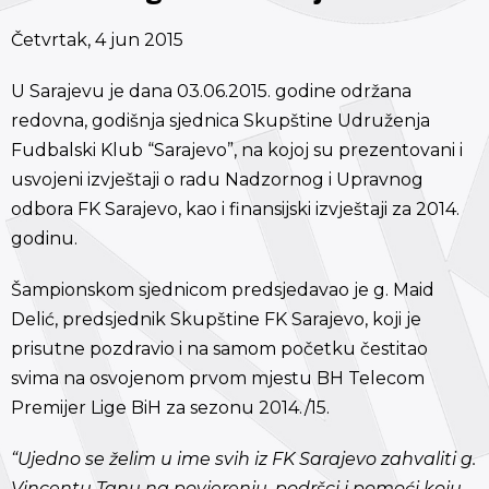
Četvrtak, 4 jun 2015
U Sarajevu je dana 03.06.2015. godine održana
redovna, godišnja sjednica Skupštine Udruženja
Fudbalski Klub “Sarajevo”, na kojoj su prezentovani i
usvojeni izvještaji o radu Nadzornog i Upravnog
odbora FK Sarajevo, kao i finansijski izvještaji za 2014.
godinu.
Šampionskom sjednicom predsjedavao je g. Maid
Delić, predsjednik Skupštine FK Sarajevo, koji je
prisutne pozdravio i na samom početku čestitao
svima na osvojenom prvom mjestu BH Telecom
Premijer Lige BiH za sezonu 2014./15.
“Ujedno se želim u ime svih iz FK Sarajevo zahvaliti g.
Vincentu Tanu na povjerenju, podršci i pomoći koju