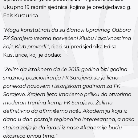
ukupno 19 radnih sjednica, kojima je predsjedavao g.
Edis Kusturica.
“Mogu konstatirati da su članovi Upravnog Odbora
FK Sarajevo veoma posvećeni Klubu i aktivnostima
koje Klub provodi.”
, riječi su predsjednika Edisa
Kusturice, koji je dodao:
“Želim da istaknem da će 2015. godina biti godina
snažnog pozicioniranja FK Sarajevo. Ja je lično
ponekad nazovem i istorijskom godinom za FK
Sarajevo. Krajem ljeta imaćemo priliku da otvorimo
moderan trening kamp FK Sarajevo. Želimo
definitivno da afirmišemo našu Akademiju koja iz
dana u dan postaje regionalno interesantna, a naša
stalna želja je da igrači iz naše Akademije budu
okosnica prvog tima.”