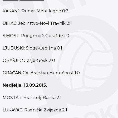
KAKANJ: Rudar-Metalleghe 0:2
BIHAĆ: Jedinstvo-Novi Travnik 2:1
S.MOST: Podgrmeč-Goražde 1:0
LJUBUŠKI: Sloga-Čapljina 0:1
ORAŠJE: Orašje-Gošk 2:0
GRAČANICA: Bratstvo-Budućnost 1:0
Nedjelja, 13.09.2015.
MOSTAR: Branitelj-Bosna 2:1
LUKAVAC: Radnički-Zvijezda 2:1