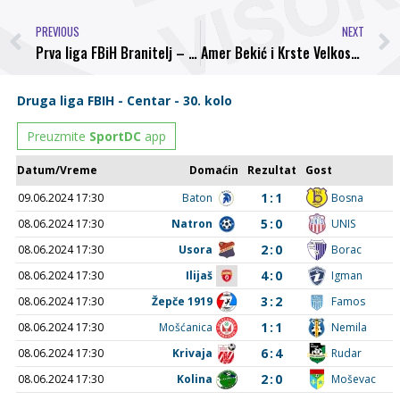
PREVIOUS
NEXT
Prva liga FBiH Branitelj – Bosna 2:1 (1:0)
Amer Bekić i Krste Velkoski pogađali za pobjedu protiv Borca