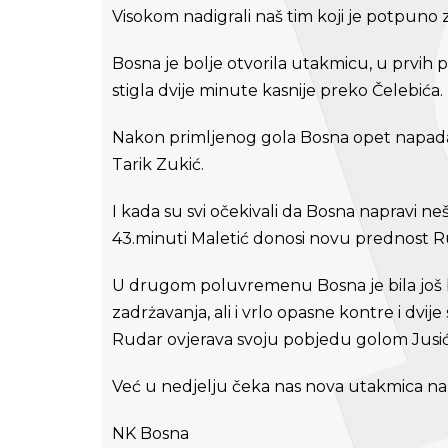
Visokom nadigrali naš tim koji je potpun
Bosna je bolje otvorila utakmicu, u prvih pe
stigla dvije minute kasnije preko Čelebića.
Nakon primljenog gola Bosna opet napada i 
Tarik Zukić.
I kada su svi očekivali da Bosna napravi n
43.minuti Maletić donosi novu prednost Ru
U drugom poluvremenu Bosna je bila još bez
zadrżavanja, ali i vrlo opasne kontre i dvi
Rudar ovjerava svoju pobjedu golom Jusić
Već u nedjelju čeka nas nova utakmica n
NK Bosna