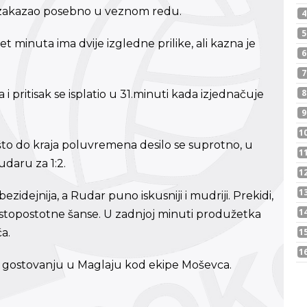
o zakazao posebno u veznom redu.
t minuta ima dvije izgledne prilike, ali kazna je
pritisak se isplatio u 31.minuti kada izjednačuje
ešto do kraja poluvremena desilo se suprotno, u
daru za 1:2.
idejnija, a Rudar puno iskusniji i mudriji. Prekidi,
je stopostotne šanse. U zadnjoj minuti produžetka
a.
a gostovanju u Maglaju kod ekipe Moševca.