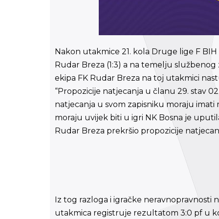
Nakon utakmice 21. kola Druge lige F BIH
Rudar Breza (1:3) a na temelju službenog 
ekipa FK Rudar Breza na toj utakmici nast
“Propozicije natjecanja u članu 29. stav 02
natjecanja u svom zapisniku moraju imati 
moraju uvijek biti u igri NK Bosna je uputil
Rudar Breza prekršio propozicije natjecan
Iz tog razloga i igračke neravnopravnosti 
utakmica registruje rezultatom 3:0 pf u ko