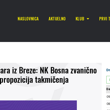
NASLOVNICA
AKTUELNO
KLUB
PRVI 
ara iz Breze: NK Bosna zvanično
 propozicija takmičenja