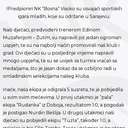
IPredpioniri NK “Bosna” Visoko su osvajači sportskih
igara mladih, koje su održane u Sarajevu.
Naši dječaci, predvođeni trenerom Edinom
Muzaferijom – Žutim, su napravili još jedan ogroman
uspjeh, te su na najbolji način promovirali naš klub i
grad. Ovi dječaci su u posljednje vrijeme napravili
mnogo uspjeha, te su se uvijek sa turnira vraćali sa
medaljama, što je jasan dokaz da se ozbiljno radi u
omladinskim selekcijama našeg kluba.
Inače, naša ekipa je odigrala 5 susreta, te je pobijedila
u svim ovim mečevima. U prvoj utakmici je “pala”
ekipa “Rudanka” iz Doboja, rezultatom 1:0, a pogodak
je postigao Nurdin Bešlija. U drugoj utakmici naši
dječaci su pobijedili ekipu “Tuzla”, također 1:0, a