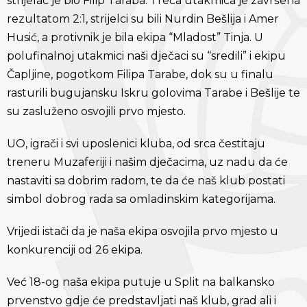
strijelac je bio Filip Taraba. Treća utakmica je završena
rezultatom 2:1, strijelci su bili Nurdin Bešlija i Amer
Husić, a protivnik je bila ekipa “Mladost” Tinja. U
polufinalnoj utakmici naši dječaci su “sredili” i ekipu
Čapljine, pogotkom Filipa Tarabe, dok su u finalu
rasturili bugujansku Iskru golovima Tarabe i Bešlije te
su zasluženo osvojili prvo mjesto.
UO, igrači i svi uposlenici kluba, od srca čestitaju
treneru Muzaferiji i našim dječacima, uz nadu da će
nastaviti sa dobrim radom, te da će naš klub postati
simbol dobrog rada sa omladinskim kategorijama.
Vrijedi istači da je naša ekipa osvojila prvo mjesto u
konkurenciji od 26 ekipa.
Već 18-og naša ekipa putuje u Split na balkansko
prvenstvo gdje će predstavljati naš klub, grad ali i