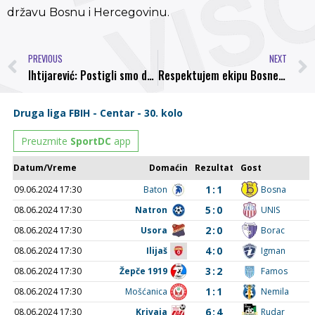
državu Bosnu i Hercegovinu.
PREVIOUS
NEXT
Ihtijarević: Postigli smo dogovor s Husejinovićem, igrači će snositi sankcije za loše igre
Respektujem ekipu Bosne, Adnan Hrelja je najbolji lijevi bek lige