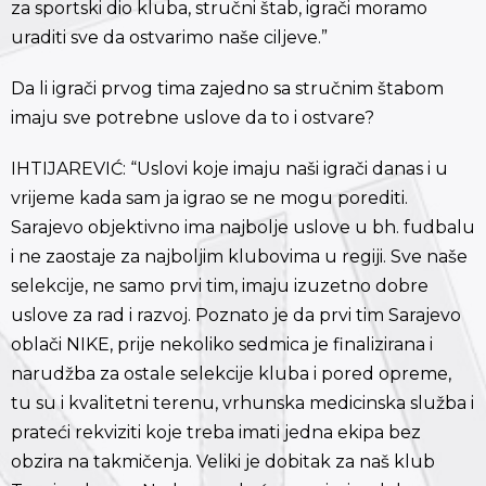
za sportski dio kluba, stručni štab, igrači moramo
uraditi sve da ostvarimo naše ciljeve.”
Da li igrači prvog tima zajedno sa stručnim štabom
imaju sve potrebne uslove da to i ostvare?
IHTIJAREVIĆ: “Uslovi koje imaju naši igrači danas i u
vrijeme kada sam ja igrao se ne mogu porediti.
Sarajevo objektivno ima najbolje uslove u bh. fudbalu
i ne zaostaje za najboljim klubovima u regiji. Sve naše
selekcije, ne samo prvi tim, imaju izuzetno dobre
uslove za rad i razvoj. Poznato je da prvi tim Sarajevo
oblači NIKE, prije nekoliko sedmica je finalizirana i
narudžba za ostale selekcije kluba i pored opreme,
tu su i kvalitetni terenu, vrhunska medicinska služba i
prateći rekviziti koje treba imati jedna ekipa bez
obzira na takmičenja. Veliki je dobitak za naš klub