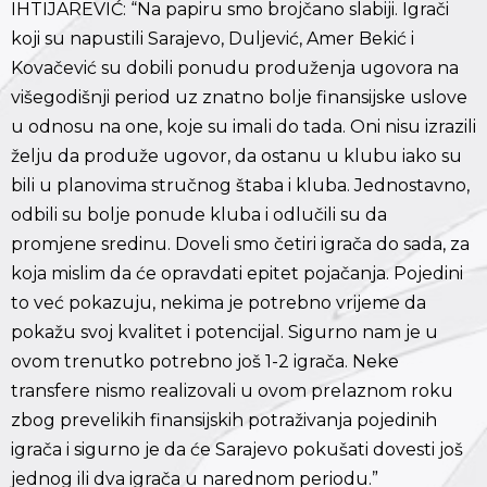
IHTIJAREVIĆ: “Na papiru smo brojčano slabiji. Igrači
koji su napustili Sarajevo, Duljević, Amer Bekić i
Kovačević su dobili ponudu produženja ugovora na
višegodišnji period uz znatno bolje finansijske uslove
u odnosu na one, koje su imali do tada. Oni nisu izrazili
želju da produže ugovor, da ostanu u klubu iako su
bili u planovima stručnog štaba i kluba. Jednostavno,
odbili su bolje ponude kluba i odlučili su da
promjene sredinu. Doveli smo četiri igrača do sada, za
koja mislim da će opravdati epitet pojačanja. Pojedini
to već pokazuju, nekima je potrebno vrijeme da
pokažu svoj kvalitet i potencijal. Sigurno nam je u
ovom trenutko potrebno još 1-2 igrača. Neke
transfere nismo realizovali u ovom prelaznom roku
zbog prevelikih finansijskih potraživanja pojedinih
igrača i sigurno je da će Sarajevo pokušati dovesti još
jednog ili dva igrača u narednom periodu.”