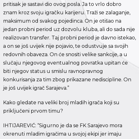
pritisak je sastavi dio ovog posla. Ja to vrlo dobro
znam kroz svoju igračku karijeru. Traži se zalaganje,
maksimum od svakog pojedinca. On je otišao na
jedan probni period uz dozvolu kluba, ali do sada nije
realizovan transfer. Taj probni period je davno istekao,
a on se još uvijek nije pojavio, te odustvuje sa svojih
redovnih obaveza. On će snositi velike sankcije, a u
slučaju njegovog eventualnog povratka upitan će
biti njegov status u smislu ravnopravnog
konkurisanja za tim zbog prikazane nediscipline. On
je još uvijek igrač Sarajeva.”
Kako gledate na veliki broj mladih igrača koji su
priključeni prvom timu?
IHTIJAREVIĆ: “Sigurno je da se FK Sarajevo mora
okrenuti mladim igračima u svojoj ekipi jer imaju