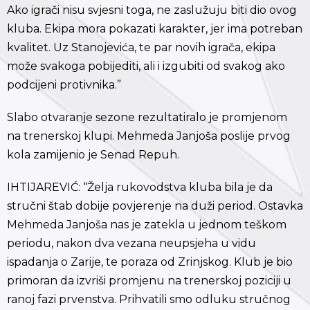
Ako igrači nisu svjesni toga, ne zaslužuju biti dio ovog
kluba. Ekipa mora pokazati karakter, jer ima potreban
kvalitet. Uz Stanojevića, te par novih igrača, ekipa
može svakoga pobijediti, ali i izgubiti od svakog ako
podcijeni protivnika.”
Slabo otvaranje sezone rezultatiralo je promjenom
na trenerskoj klupi. Mehmeda Janjoša poslije prvog
kola zamijenio je Senad Repuh.
IHTIJAREVIĆ: “Želja rukovodstva kluba bila je da
stručni štab dobije povjerenje na duži period. Ostavka
Mehmeda Janjoša nas je zatekla u jednom teškom
periodu, nakon dva vezana neupsjeha u vidu
ispadanja o Zarije, te poraza od Zrinjskog. Klub je bio
primoran da izvriši promjenu na trenerskoj poziciji u
ranoj fazi prvenstva. Prihvatili smo odluku stručnog