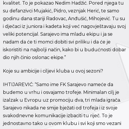
kvalitet. To je pokazao Nedim Hadžić. Pored njega tu
su defanzivci Mujakić, Pidro, veznjak Herić, te samo
godinu dana stariji Radovac, Anđušić, Mihojević. Tu su
i dječaci iz juniora i kadeta koji već nagovještavaju svoj
veliki potencijal. Sarajevo ima mladu ekipu i ja se
nadam da će ti momci dobiti svi priliku i da će je
iskoristiti na najbolji način, kako bi u budućnosti dobar
dio njih činio oslonac ekipe.”
Koje su ambicije i ciljevi kluba u ovoj sezoni?
IHTIJAREVIĆ: “Samo ime FK Sarajevo nameće da
budemo u vrhu i osvajamo trofeje. Minimalan cilj je
izalzak u Evropu uz promociju dva, tri mlada igrača.
Sarajevo nikada ne smije bježati od trofeja i iz svoje
svakodnevne komunikacije izbaciti tu riječ. To je
jednostavno tako u ovom klubu i svi koji smo vezani