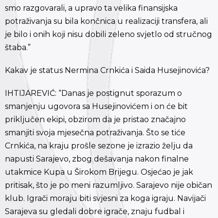
smo razgovarali, a upravo ta velika finansijska
potraživanja su bila končnica u realizaciji transfera, ali
je bilo i onih koji nisu dobili zeleno svjetlo od stručnog
štaba.”
Kakav je status Nermina Crnkića i Saida Husejinovića?
IHTIJAREVIĆ: “Danas je postignut sporazum o
smanjenju ugovora sa Husejinovićem i on će bit
priključen ekipi, obzirom da je pristao značajno
smanjiti svoja mjesečna potraživanja. Što se tiće
Crnkića, na kraju prošle sezone je izrazio želju da
napusti Sarajevo, zbog dešavanja nakon finalne
utakmice Kupa u Širokom Brijegu. Osjećao je jak
pritisak, što je po meni razumljivo. Sarajevo nije običan
klub. Igrači moraju biti svjesni za koga igraju. Navijači
Sarajeva su gledali dobre igrače, znaju fudbal i