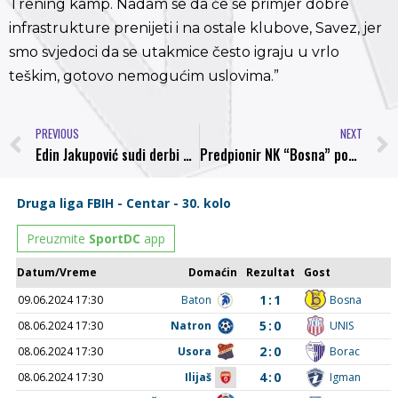
Trening kamp. Nadam se da će se primjer dobre
infrastrukture prenijeti i na ostale klubove, Savez, jer
smo svjedoci da se utakmice često igraju u vrlo
teškim, gotovo nemogućim uslovima.”
PREVIOUS
NEXT
Edin Jakupović sudi derbi drugog kola izmedju Travnika i Bosne, utakmica u direktnom tv prenosu na City TV
Predpionir NK “Bosna” pobjednici sportskih igara u Sarajevu