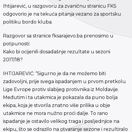
Ihtijarević, u razgovoru za zvaničnu stranicu FKS
odgovorio je na tekuća pitanja vezano za sportsku
politiku bordo kluba.
Razgovor sa stranice fksarajevo.ba prenosimo u
potpunosti:
Kako bi ocijenili dosadašnje rezultate u sezoni
2017/18?
IHTIJAREVIĆ: “Sigurno je da ne možemo biti
zadovoljni, prije svega ispadanjem u prvom pretkolu
Lige Evrope protiv slabijeg protivnika iz Moldavije.
Međutim i ta utakmica je pokazala da puno bolja
ekipa, koja je stvorila znatno više prilika u obje
utakmice ne mora nužno proći dalje. To rano
ispadanje je ostavilo velikog traga i posljednjice na
ekipu, što se odrazilo na otvaranje sezone i rezultiralo