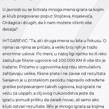
U javnosti su se licitirala mnoga imena igrača sa kojim
je klub pregovarao poput Stojčeva, Kojaševića,
Ordagića i drugih, da li nam možete otkriti više
detalja?
IHTIJAREVIĆ: “Ta, ali i druga imena su bila u fokusu. O
njima i sa njima se pričalo, a veliki broj njih je tražio
enormne uslove. Po meni, u našoj ligi rijetko ko ili niko
zaslužuje fiksne ugovore od 200.000 KM ili više što je
traženo. Pričamo o ugovorima koji nisu stimulativni,
zahtjevaju velike, fiksne plate i ne zavise od rezultata.
Sarajevo je u proteklom periodu napravilo određene
greške potpisivanjem takvih ugovora, koji igrače ne
vežu za uspjeh, a cilj ovog rukovodstva jeste da
igraču ponudi priliku da zaradi novac, ali samo ako
klub ostvari rezultate. Bilo je mnogo igrača sa kojima