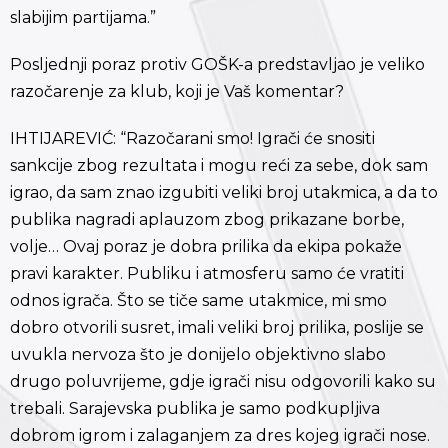
slabijim partijama.”
Posljednji poraz protiv GOŠK-a predstavljao je veliko
razočarenje za klub, koji je Vaš komentar?
IHTIJAREVIĆ: “Razočarani smo! Igrači će snositi
sankcije zbog rezultata i mogu reći za sebe, dok sam
igrao, da sam znao izgubiti veliki broj utakmica, a da to
publika nagradi aplauzom zbog prikazane borbe,
volje… Ovaj poraz je dobra prilika da ekipa pokaže
pravi karakter. Publiku i atmosferu samo će vratiti
odnos igrača. Što se tiče same utakmice, mi smo
dobro otvorili susret, imali veliki broj prilika, poslije se
uvukla nervoza što je donijelo objektivno slabo
drugo poluvrijeme, gdje igrači nisu odgovorili kako su
trebali. Sarajevska publika je samo podkupljiva
dobrom igrom i zalaganjem za dres kojeg igrači nose.