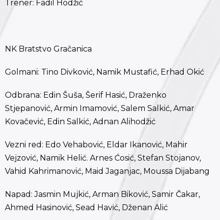
Trener: Fadil Hodžić
NK Bratstvo Gračanica
Golmani: Tino Divković, Namik Mustafić, Erhad Okić
Odbrana: Edin Šuša, Šerif Hasić, Draženko
Stjepanović, Armin Imamović, Salem Salkić, Amar
Kovačević, Edin Salkić, Adnan Alihodžić
Vezni red: Edo Vehabović, Eldar Ikanović, Mahir
Vejzović, Namik Helić. Arnes Ćosić, Stefan Stojanov,
Vahid Kahrimanović, Maid Jaganjac, Moussa Dijabang
Napad: Jasmin Mujkić, Arman Biković, Samir Čakar,
Ahmed Hasinović, Sead Havić, Dženan Alić