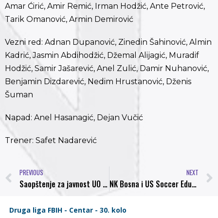
Amar Ćirić, Amir Remić, Irman Hodžić, Ante Petrović,
Tarik Omanović, Armin Demirović
Vezni red: Adnan Dupanović, Zinedin Šahinović, Almin
Kadrić, Jasmin Abdihodžić, Džemal Alijagić, Muradif
Hodžić, Samir Jašarević, Anel Zulić, Damir Nuhanović,
Benjamin Dizdarević, Nedim Hrustanović, Dženis
Šuman
Napad: Anel Hasanagić, Dejan Vučić
Trener: Safet Nadarević
PREVIOUS
NEXT
Saopštenje za javnost UO NK Bosna Visoko
NK Bosna i US Soccer Education iz Denvera ozvaničili svoju dugogodišnju plodnu saradnju