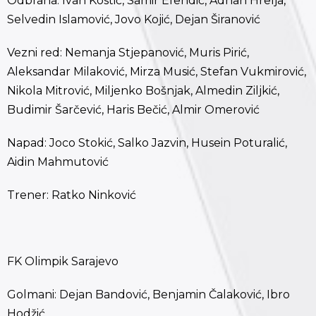
Odbrana: Ivan Kostić, Samir Efendić, Adnan Hrelja,
Selvedin Islamović, Jovo Kojić, Dejan Širanović
Vezni red: Nemanja Stjepanović, Muris Pirić,
Aleksandar Milaković, Mirza Musić, Stefan Vukmirović,
Nikola Mitrović, Miljenko Bošnjak, Almedin Ziljkić,
Budimir Šarčević, Haris Bečić, Almir Omerović
Napad: Joco Stokić, Salko Jazvin, Husein Poturalić,
Aidin Mahmutović
Trener: Ratko Ninković
FK Olimpik Sarajevo
Golmani: Dejan Bandović, Benjamin Čalaković, Ibro
Hodžić