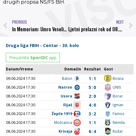
drugih propisa NS/FS BiH.
PREVIOUS
NEXT
In Memoriam: Umro Veselin Nakić dugogodišnji nogometni radnik iz Zavidovića
Ljetni prelazni rok od 08.06. do 03.08.2015. godine