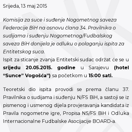
Srijeda, 13 maj 2015
Komisija za suce i suđenje Nogometnog saveza
Federacije BiH na osnovu člana 34. Pravilnika o
sudijama i suđenju Nogometnog/Fudbalskog
saveza BiH donijela je odluku o polaganju ispita za
Entitetskog suca.
Ispit za sticanje zvanja Entitetski sudac održat će se u
srijedu 20.05.2015. godine
u Sarajevu
(hotel
“Sunce” Vogošća”)
sa početkom u
15:00 sati.
Teoretski dio ispita provodi se prema članu 37.
Pravilnika o sudijama i suđenju N/FS BiH, a sastoji se iz
pismenog i usmenog dijela provjeravanja kandidata iz
Pravila nogometne igre, Propisa NS/FS BiH i Odluka
Internacionalne Fudbalske Asocijacije BOARD‐a.