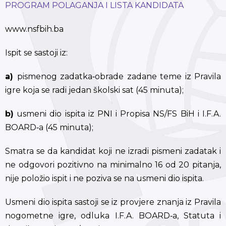
PROGRAM POLAGANJA I LISTA KANDIDATA
www.nsfbih.ba
Ispit se sastoji iz:
a)
pismenog zadatka‐obrade zadane teme iz Pravila
igre koja se radi jedan školski sat (45 minuta);
b)
usmeni dio ispita iz PNI i Propisa NS/FS BiH i I.F.A.
BOARD‐a (45 minuta);
Smatra se da kandidat koji ne izradi pismeni zadatak i
ne odgovori pozitivno na minimalno 16 od 20 pitanja,
nije položio ispit i ne poziva se na usmeni dio ispita.
Usmeni dio ispita sastoji se iz provjere znanja iz Pravila
nogometne igre, odluka I.F.A. BOARD‐a, Statuta i