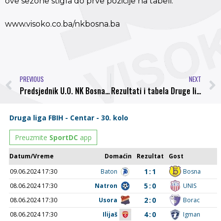
ove sezone stigla do prve pozicije na tabeli.
www.visoko.co.ba/nkbosna.ba
PREVIOUS
NEXT
Predsjednik U.O. NK Bosna Faruk Ihtijarević, izabran za člana stručnog kolegija FK Sarajevo
Rezultati i tabela Druge lige Centar poslije šest odigranih kola