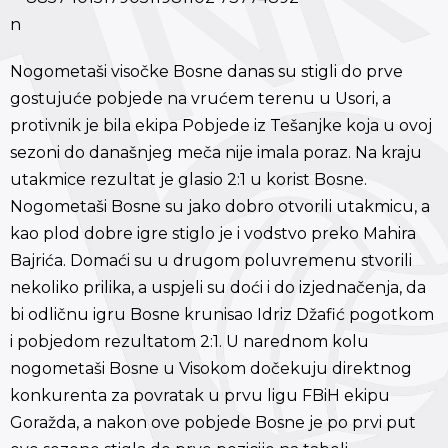
Nogometaši visočke Bosne danas su stigli do prve
gostujuće pobjede na vrućem terenu u Usori, a
protivnik je bila ekipa Pobjede iz Tešanjke koja u ovoj
sezoni do današnjeg meča nije imala poraz. Na kraju
utakmice rezultat je glasio 2:1 u korist Bosne.
Nogometaši Bosne su jako dobro otvorili utakmicu, a
kao plod dobre igre stiglo je i vodstvo preko Mahira
Bajrića. Domaći su u drugom poluvremenu stvorili
nekoliko prilika, a uspjeli su doći i do izjednačenja, da
bi odličnu igru Bosne krunisao Idriz Džafić pogotkom
i pobjedom rezultatom 2:1. U narednom kolu
nogometaši Bosne u Visokom dočekuju direktnog
konkurenta za povratak u prvu ligu FBiH ekipu
Goražda, a nakon ove pobjede Bosne je po prvi put