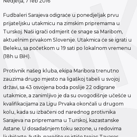
Nedjelja, 7 feb 2016
Fudbaleri Sarajeva odigraće u ponedjeljak prvu
prijateljsku utakmicu na zimskim pripremama u
Turskoj. Naši igrači odmjerit će snage sa Maribom,
aktuelnim prvakom Slovenije. Utakmica će se igrati u
Beleku, sa početkom u 19 sati po lokalnom vremenu
(18h u BiH).
Protivnik našeg kluba, ekipa Maribora trenutno
zauzima drugo mjesto na ligaškoj tabeli u svojoj
državi, sa 43 osvojena boda poslije 22 odigrane
utakmice, a zanimljivo je da su ovogodišnje učešće u
kvalifikacijama za Ligu Prvaka okončali u drugom
kolu, kada su izbačeni od narednog protivnika
Sarajeva na pripremama u Turskoj, kazastanske
Astane. U dosadašnjem toku sezone, u redovima
ljubičasto-žutih, naročito se ističe trojac Tavares –