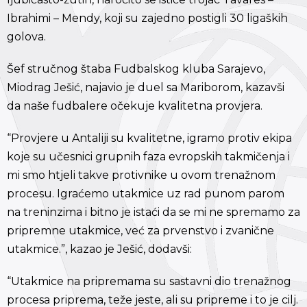
Ibrahimi – Mendy, koji su zajedno postigli 30 ligaških
golova.
Šef stručnog štaba Fudbalskog kluba Sarajevo,
Miodrag Ješić, najavio je duel sa Mariborom, kazavši
da naše fudbalere očekuje kvalitetna provjera.
“Provjere u Antaliji su kvalitetne, igramo protiv ekipa
koje su učesnici grupnih faza evropskih takmičenja i
mi smo htjeli takve protivnike u ovom trenažnom
procesu. Igraćemo utakmice uz rad punom parom
na treninzima i bitno je istaći da se mi ne spremamo za
pripremne utakmice, već za prvenstvo i zvanične
utakmice.”, kazao je Ješić, dodavši:
“Utakmice na pripremama su sastavni dio trenažnog
procesa priprema, teže jeste, ali su pripreme i to je cilj.