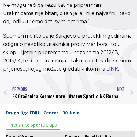
Ne mogu reći da rezultat na pripremnim
utakmicama nije bitan, bitan je, ali nije najvažniji, tako
da, priliku ćemo dati svim igračima.”
Spomenimo i to da je Sarajevo u proteklim godinama
odigralo nekoliko utakmica protiv Maribora i to u
sklopu ljetnih pripremama u sezonama 2012/13,
2013/14, te da će sutrašnja utakmica biti u direktnom
prijenosu, kojeg možete gledati klikom na
LINK
.
PREVIOUS
NEXT
FK Gračanica Kosmos narednog vikenda počinje sa pripremama za nastavak sezone
Avazov Sport o NK Bosna: Ihtijarević, Laletović i prijatelji izvode visočki fudbal iz mraka