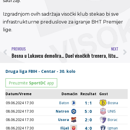
sadržaji.
Izgradnjom ovih sadržaja visočki klub stekao bi sve
infrastrukturne preduslove za igranje BHT Premijer
lige.
PREVIOUS
NEXT
Bosna u Lukavcu demolirala domaću ekipu
Duel visočkih trenera, Ištuka i Kulovića, završio bez pobjednika