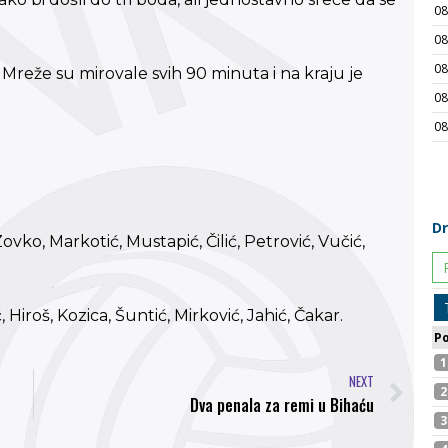
 Mreže su mirovale svih 90 minuta i na kraju je
ovko, Markotić, Mustapić, Čilić, Petrović, Vučić,
roš, Kozica, Šuntić, Mirković, Jahić, Čakar.
NEXT
Dva penala za remi u Bihaću