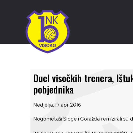
Duel visočkih trenera, Ištuk
pobjednika
Nedjelja, 17 apr 2016
Nogometaši Sloge i Goražda remizirali su da
Imala su oba tima prilike na ovom meču, kak