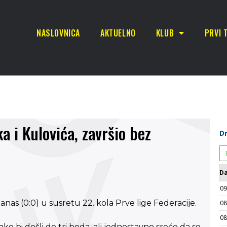
NASLOVNICA
AKTUELNO
KLUB
PRVI 
a i Kulovića, završio bez
nas (0:0) u susretu 22. kola Prve lige Federacije.
o bi došli do tri boda, ali jednostavno sreće da se