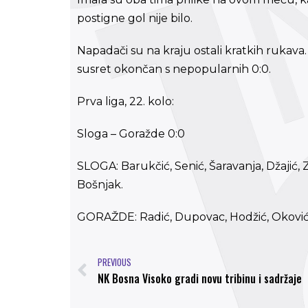
postigne gol nije bilo.
Napadači su na kraju ostali kratkih rukava.
susret okončan s nepopularnih 0:0.
Prva liga, 22. kolo:
Sloga – Goražde 0:0
SLOGA: Barukčić, Senić, Šaravanja, Džajić, Z
Bošnjak.
GORAŽDE: Radić, Dupovac, Hodžić, Oković, Hi
PREVIOUS
NK Bosna Visoko gradi novu tribinu i sadržaje