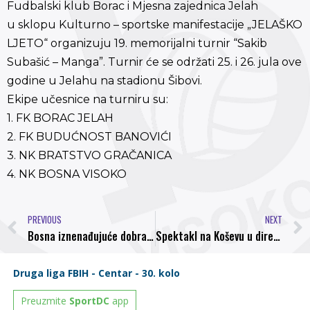
Fudbalski klub Borac i Mjesna zajednica Jelah
u sklopu Kulturno – sportske manifestacije „JELAŠKO
LJETO“ organizuju 19. memorijalni turnir “Sakib
Subašić – Manga”. Turnir će se održati 25. i 26. jula ove
godine u Jelahu na stadionu Šibovi.
Ekipe učesnice na turniru su:
1. FK BORAC JELAH
2. FK BUDUĆNOST BANOVIĆI
3. NK BRATSTVO GRAČANICA
4. NK BOSNA VISOKO
PREVIOUS
NEXT
Bosna iznenađujuće dobra protiv Slavije, gostima ipak pobjeda
Spektakl na Koševu u direktnom prenosu na FACE TV