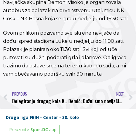
Navijačka skupina Demoni Visoko je organizovala
autobus za odlazak na prvenstvenu utakmicu NK
Gošk – NK Bosna koja se igra u nedjelju od 16:30 sati.
Ovom prilikom pozivamo sve iskrene navijače da
dođu ispred stadiona Luke u nedjelju do 11.00 sati.
Polazak je planiran oko 11.30 sati. Svi koji odluče
putovati su dužni poderati grla i dlanove. Od igrača
tražimo da ostave srce na terenu kao i do sada, a mi
vam obećavamo podršku svih 90 minuta.
PREVIOUS
NEXT
Delegiranje drugog kola Kupa Federacije BiH
Demić: Dužni smo navijačima, sutra moramo biti bolji