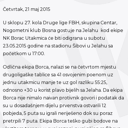
Četvrtak, 21 maj 2015
U sklopu 27. kola Druge lige FBiH, skupina Centar,
Nogometni klub Bosna gostuje na Jelahu kod ekipe
NK Borac Utakmica će biti odigrana u subotu
23.05.2015 godine na stadionu Šibovi u Jelahu sa
početkom u 17:00.
Odlična ekipa Borca, nalazi se na četvrtom mjestu
drugoligaške tablice sa 41 osvojenim poenom uz
jednu utakmicu manje te uz gol razliku 55:25,
odnosno +30 u korist plavo bijelih sa Jelaha. Da ekipa
Borca nije nimalo naivan protivnik govori i podatak da
su u dosadašnjem dijelu prvenstva ostvarili 12
pobjeda, 5 puta su igrali neriješeno dok su poraz
pretrpili 7 puta. Ekipa Borca teško gubi bodove na