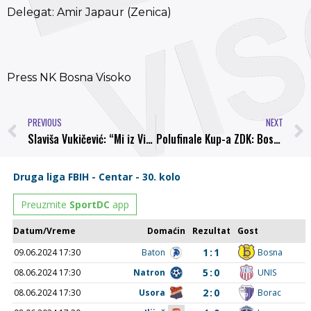
Delegat: Amir Japaur (Zenica)
Press NK Bosna Visoko
PREVIOUS
NEXT
Slaviša Vukičević: “Mi iz Visokog smo uvijek donosili sreću FK Sarajevo”
Polufinale Kup-a ZDK: Bosna u Žepču, Rudar u Tešnju