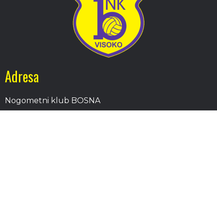
Adresa
Nogometni klub BOSNA
Stadion Luke, 71300 Visoko
Bosnia and Herzegovina
Kontakt
E-Pošta
: nkbosna.visoko@gmail.com