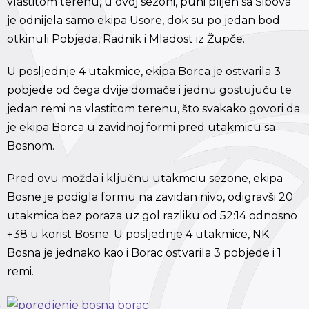
vlastitom terenu, u ovoj sezoni, puni plijen sa Šibova
je odnijela samo ekipa Usore, dok su po jedan bod
otkinuli Pobjeda, Radnik i Mladost iz Župče.
U posljednje 4 utakmice, ekipa Borca je ostvarila 3
pobjede od čega dvije domače i jednu gostujuču te
jedan remi na vlastitom terenu, što svakako govori da
je ekipa Borca u zavidnoj formi pred utakmicu sa
Bosnom.
Pred ovu možda i ključnu utakmciu sezone, ekipa
Bosne je podigla formu na zavidan nivo, odigravši 20
utakmica bez poraza uz gol razliku od 52:14 odnosno
+38 u korist Bosne. U posljednje 4 utakmice, NK
Bosna je jednako kao i Borac ostvarila 3 pobjede i 1
remi.