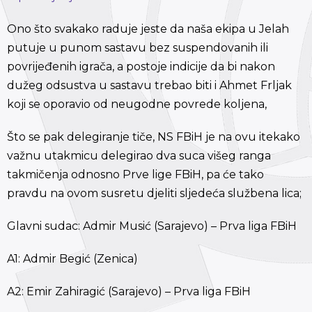
Ono što svakako raduje jeste da naša ekipa u Jelah
putuje u punom sastavu bez suspendovanih ili
povrijeđenih igrača, a postoje indicije da bi nakon
dužeg odsustva u sastavu trebao biti i Ahmet Frljak
koji se oporavio od neugodne povrede koljena,
Što se pak delegiranje tiče, NS FBiH je na ovu itekako
važnu utakmicu delegirao dva suca višeg ranga
takmičenja odnosno Prve lige FBiH, pa će tako
pravdu na ovom susretu djeliti sljedeća službena lica;
Glavni sudac: Admir Musić (Sarajevo) – Prva liga FBiH
A1: Admir Begić (Zenica)
A2: Emir Zahiragić (Sarajevo) – Prva liga FBiH