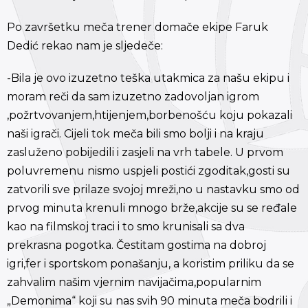
Po završetku meča trener domače ekipe Faruk
Dedić rekao nam je sljedeče:
-Bila je ovo izuzetno teška utakmica za našu ekipu i
moram reči da sam izuzetno zadovoljan igrom
,požrtvovanjem,htijenjem,borbenošću koju pokazali
naši igrači. Cijeli tok meča bili smo bolji i na kraju
zasluženo pobijedili i zasjeli na vrh tabele. U prvom
poluvremenu nismo uspjeli postići zgoditak,gosti su
zatvorili sve prilaze svojoj mreži,no u nastavku smo od
prvog minuta krenuli mnogo brže,akcije su se ređale
kao na filmskoj traci i to smo krunisali sa dva
prekrasna pogotka. Čestitam gostima na dobroj
igri,fer i sportskom ponašanju, a koristim priliku da se
zahvalim našim vjernim navijačima,popularnim
„Demonima“ koji su nas svih 90 minuta meča bodrili i