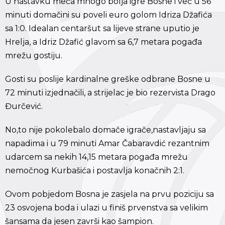
U nastavku meča mnogo bolja igre Bosne i već u 56
minuti domačini su poveli euro golom Idriza Džafića
sa 1:0. Idealan centaršut sa lijeve strane uputio je
Hrelja, a Idriz Džafić glavom sa 6,7 metara pogađa
mrežu gostiju.
Gosti su poslije kardinalne greške odbrane Bosne u
72 minuti izjednačili, a strijelac je bio rezervista Drago
Đurčević.
No,to nije pokolebalo domače igrače,nastavljaju sa
napadima i u 79 minuti Amar Čabaravdić rezantnim
udarcem sa nekih 14,15 metara pogađa mrežu
nemočnog Kurbašića i postavlja konačnih 2:1.
Ovom pobjedom Bosna je zasjela na prvu poziciju sa
23 osvojena boda i ulazi u finiš prvenstva sa velikim
šansama da jesen završi kao šampion.