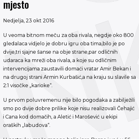
mjesto
Nedjelja, 23 okt 2016
U veoma bitnom meču za oba rivala, negdje oko 800
gledalaca vidjelo je dobru igru oba tima,bilo je po
dvije,tri sjajne šanse na obje strane,par odličnih
udaraca ka mreži oba rivala, a koje su odličnim
intervencijama zaustavili domaći vratar Amir Bekan i
na drugoj strani Armin Kurbašić,a na kraju su slavile sa
2:1 visočke „karioke“.
U prvom poluvremenu nije bilo pogodaka a zabilježili
smo po dvije dobre prilike koje nisu realizovali Čehajić
i Cana kod domačih, a Aletić i Marošević u ekipi
oraških „labudova“.