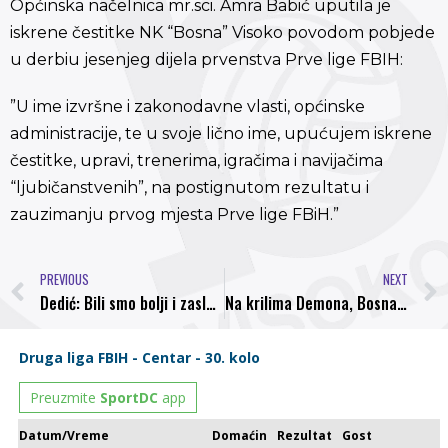
Općinska načelnica mr.sci. Amra Babić uputila je
iskrene čestitke NK “Bosna” Visoko povodom pobjede
u derbiu jesenjeg dijela prvenstva Prve lige FBIH:
”U ime izvršne i zakonodavne vlasti, općinske
administracije, te u svoje lično ime, upućujem iskrene
čestitke, upravi, trenerima, igračima i navijačima
“ljubičanstvenih”, na postignutom rezultatu i
zauzimanju prvog mjesta Prve lige FBiH.”
PREVIOUS
NEXT
Dedić: Bili smo bolji i zasluženo pobijedili
Na krilima Demona, Bosna savladala Orašje i preuzela prvo mjesto