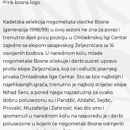
Kadetska selekcija nogometaša visočke Bosne
(generacija 1998/99) u ovoj sezoni ne zna za poraz i
trenutno dijeli prvu poziciju u Omladinskoj ligi Centar
zajedno sa ekipom sarajevskog Željezničara sa 16
osvojenih bodova. U narednom kolu mlade
nogometaše Bosne očekuje i derbi susret upravo
protiv ekipe Željezničara, koji će i odlučiti jesenjeg
prvaka Omladinske lige Centar. Što se tiče najboljih i
najefikasnijih igrača, trenutno je najbolji strijelac ekipe
Nihad Šero, a pored njega najzaslužniji za ovako
dobru polusezonu su i Pandžić, Aždahić, Sejdić,
Provalić, Muzaferija i Zahirović. Kao što smo i
spomenuli u narednom kolu na rasporedu je i derbi
polusezone u kojem će nogometaši Bosne odmjeriti