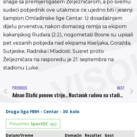
snage sa premijerligašem Željezničarom, a po svemu
sudeći pobjednik ove utakmice će ujedno biti i jesenji
šampion Omladinske lige Centar. U dosadašnjem
dijelu prvenstva, nakon domaćeg remija sa ekipom
kakanjskog Rudara (2:2), nogometaši Bosne su upisali
pet vezanih pobjeda nad ekipama Kiseljaka, Goražda,
Sutjeske, Radnika i Mladosti. Susret protiv
Željezničara na rasporedu je 21. septembra na
stadionu Luke.
PREVIOUS
NEXT
Adnan Džafić ponovo strijelac za MAS Taborsko
Nastavak radova na stadionu Luke