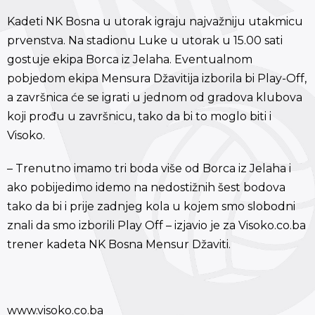
Kadeti NK Bosna u utorak igraju najvažniju utakmicu
prvenstva. Na stadionu Luke u utorak u 15.00 sati
gostuje ekipa Borca iz Jelaha. Eventualnom
pobjedom ekipa Mensura Džavitija izborila bi Play-Off,
a završnica će se igrati u jednom od gradova klubova
koji prođu u završnicu, tako da bi to moglo biti i
Visoko.
– Trenutno imamo tri boda više od Borca iz Jelaha i
ako pobijedimo idemo na nedostižnih šest bodova
tako da bi i prije zadnjeg kola u kojem smo slobodni
znali da smo izborili Play Off – izjavio je za Visoko.co.ba
trener kadeta NK Bosna Mensur Džaviti.
www.visoko.co.ba