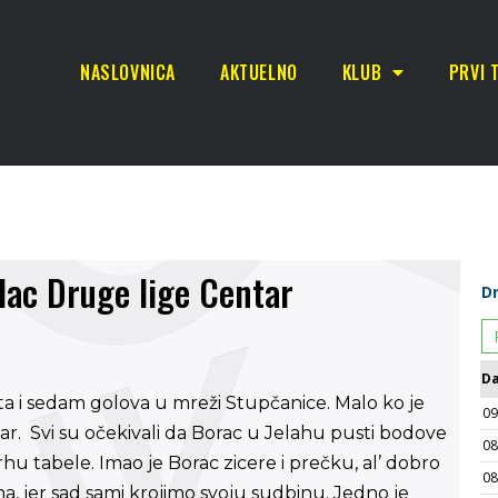
NASLOVNICA
AKTUELNO
KLUB
PRVI 
elac Druge lige Centar
ta i sedam golova u mreži Stupčanice. Malo ko je
ar. Svi su očekivali da Borac u Jelahu pusti bodove
rhu tabele. Imao je Borac zicere i prečku, al’ dobro
ma, jer sad sami krojimo svoju sudbinu. Jedno je