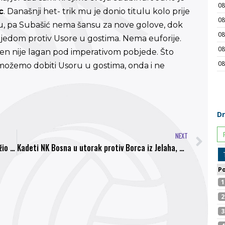
c
. Današnji het- trik mu je donio titulu kolo prije
lu, pa Subašić nema šansu za nove golove, dok
bjedom protiv Usore u gostima. Nema euforije.
ren nije lagan pod imperativom pobjede. Što
 možemo dobiti Usoru u gostima, onda i ne
NEXT
Vincent Tan: Navijači me vole, do sada sam uložio četiri miliona eura u FK Sarajevo
Kadeti NK Bosna u utorak protiv Borca iz Jelaha, pobjeda znači Play Off