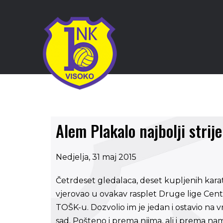
Alem Plakalo najbolji strij
Nedjelja, 31 maj 2015
Četrdeset gledalaca, deset kupljenih kara
vjerovao u ovakav rasplet Druge lige Cent
TOŠK-u. Dozvolio im je jedan i ostavio na v
sad. Pošteno i prema njima, ali i prema na