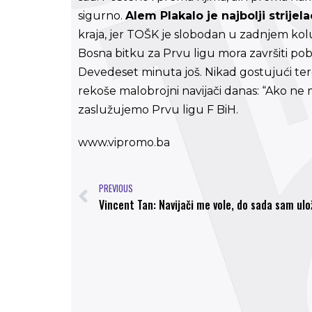
sigurno.
Alem Plakalo je najbolji strijela
kraja, jer TOŠK je slobodan u zadnjem ko
Bosna bitku za Prvu ligu mora završiti po
Devedeset minuta još. Nikad gostujući te
rekoše malobrojni navijači danas: “Ako ne
zaslužujemo Prvu ligu F BiH.
www.vipromo.ba
PREVIOUS