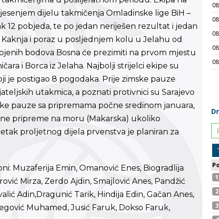
esenjem dijelu takmičenja Omladinske lige BiH –
ak 12 pobjeda, te po jedan neriješen rezultat i jedan
 Kaknja i poraz u posljednjem kolu u Jelahu od
osvojenih bodova Bosna će prezimiti na prvom mjestu
čara i Borca iz Jelaha. Najbolji strijelci ekipe su
ji je postigao 8 pogodaka. Prije zimske pauze
teljskih utakmica, a poznati protivnici su Sarajevo
imske pauze sa pripremama počne sredinom januara,
evne pripreme na moru (Makarska) ukoliko
četak proljetnog dijela prvenstva je planiran za
zoni: Muzaferija Emin, Omanović Enes, Biogradlija
rović Mirza, Zerdo Ajdin, Smajlović Anes, Pandžić
ić Adin,Dragunić Tarik, Hindija Edin, Gačan Anes,
Begović Muhamed, Jusić Faruk, Dokso Faruk,