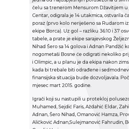
čelu sa trenerom Mensurom Džavitijem u j
Centar, odigrala je 14 utakmica, ostvarila č
poraz (prvo kolo neriješeno sa Rudarom iz
ekipe Borca). Uz gol – razliku 36:10 i 37 
tabele, a prate je ekipe sarajevskog Željezni
Nihad Šero sa 14 golova i Adnan Pandžić ko
nogometaši Bosne će odigrati nekoliko prija
i Olimpic, a u planu je da ekipa nakon z
kada bi trebale biti odrađene i sedmodn
finansijska situacija bude dozvoljavala. Po
mjesec mart 2015. godine.
Igrači koji su nastupili u protekloj poluse
Muhamed, Sejdić Faris, Aždahić Eldar, Zahi
Adnan, Šero Nihad, Omanović Hamza, Proval
Aličković Adnan,Sulejmanović Fahrudin, 