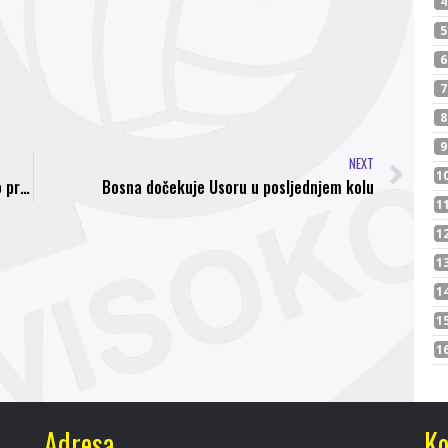
NEXT
Adnan Džafić ponovo strijelac za MAS Taborsko protiv Zlina
Bosna dočekuje Usoru u posljednjem kolu
Adresa
Ko