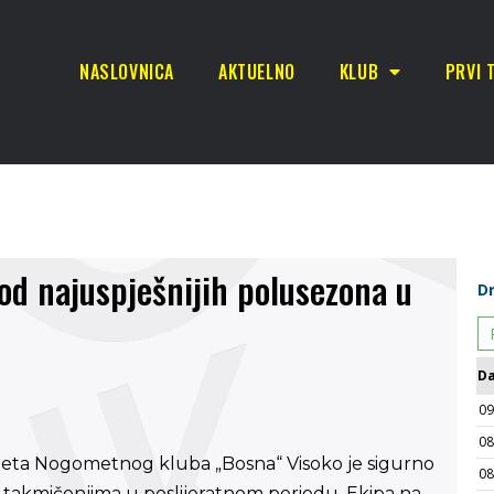
NASLOVNICA
AKTUELNO
KLUB
PRVI 
od najuspješnijih polusezona u
deta Nogometnog kluba „Bosna“ Visoko je sigurno
 takmičenjima u poslijeratnom periodu. Ekipa na