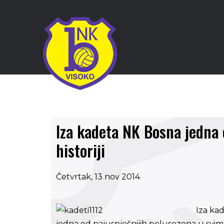
Iza kadeta NK Bosna jedna 
historiji
Četvrtak, 13 nov 2014
Iza ka
jedna od najuspješnijih polusezona u svim