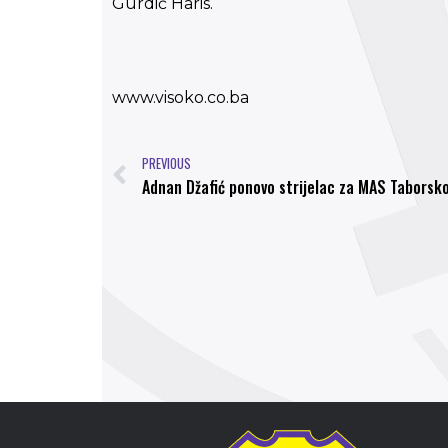
Gurdić Haris.
www.visoko.co.ba
PREVIOUS